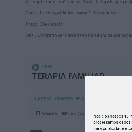
A Terapia Familiar é uma valência da Lapsis que pod
Com a Psicóloga Clínica, Joana G. Fernandes.
Preço: 30€/sessão.
Obs.: O horário será acordado na altura da marcaçã
PAIS
TERAPIA FAMILIAR
LAPSIS - CENTRO DE APOIO PSICOTERAPEU
Website
geral@lapsis.pt
218 470 010
Nós e os nossos 10
processamos dados pe
para publicidade e c