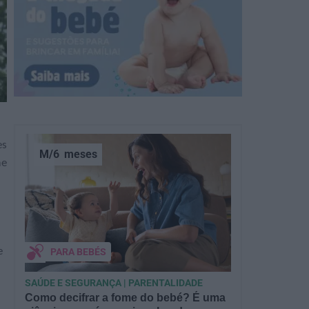
es
M/6
meses
me
e
PARA BEBÉS
SAÚDE E SEGURANÇA | PARENTALIDADE
Como decifrar a fome do bebé? É uma