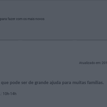
ar
Ver
Fazer
Poupar
Pais
Bebés
Escola
arrow_drop_down
arrow_drop_down
arrow_drop_down
arrow_drop_down
arrow_drop_down
 para fazer com os mais novos
Idade
Localização
Selecione
Selecionar uma o
Atualizado em: 20
s que pode ser de grande ajuda para muitas famílias.
.: 10h-14h