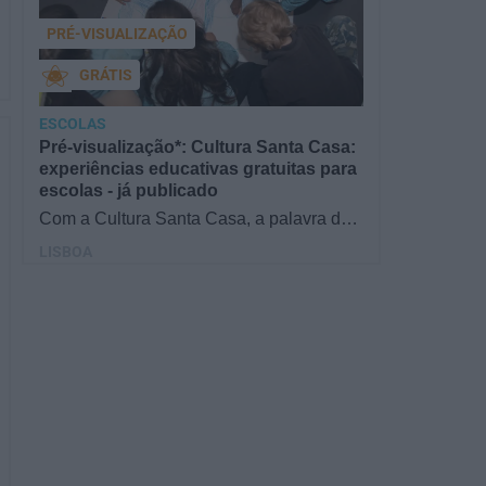
PRÉ-VISUALIZAÇÃO
GRÁTIS
ESCOLAS
Pré-visualização*: Cultura Santa Casa:
experiências educativas gratuitas para
escolas - já publicado
Com a Cultura Santa Casa, a palavra de
ordem é aprender de forma diversificada e
LISBOA
criativa, estimulando o…