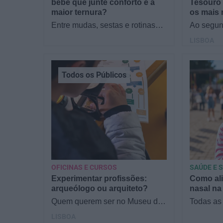
bebé que junte conforto e a
Tesouro 
maior ternura?
os mais
Entre mudas, sestas e rotinas
Ao segun
novas, o que os pais mais
mês há s
LISBOA
procuram com a chegada de um
oferta co
bebé é simples:…
desvenda
Todos os Públicos
OFICINAS E CURSOS
SAÚDE E 
Experimentar profissões:
Como ali
arqueólogo ou arquiteto?
nasal na
Quem querem ser no Museu do
Todas as
Dinheiro? À procura de
filme: es
LISBOA
atividades para crianças em
alguém c