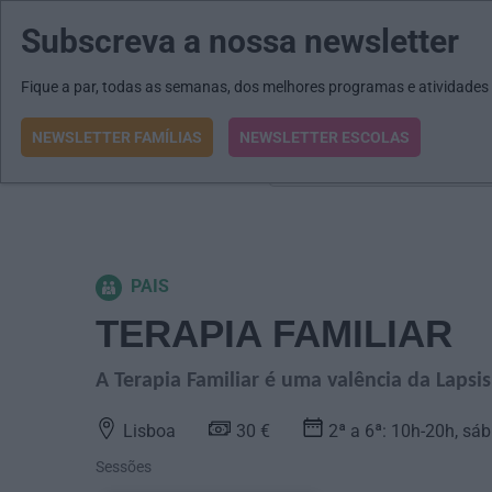
Subscreva a nossa newsletter
MENU
MAIL
JORNAIS
Revista E&O
Passe
arrow_drop_down
Fique a par, todas as semanas, dos melhores programas e atividades
NEWSLETTER FAMÍLIAS
NEWSLETTER ESCOLAS
O que procura?
PAIS
TERAPIA FAMILIAR
A Terapia Familiar é uma valência da Lapsi
Lisboa
30 €
2ª a 6ª: 10h-20h, sáb
Sessões