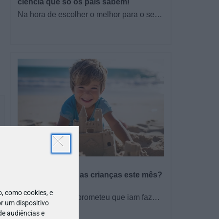
ciência que só os pais sabem!
Na hora de escolher o melhor para o seu
filho, cada instinto conta. E quando chega
a etapa da alimentação a…
PROGRAMAS
O que fazer com as crianças este mês?
– Agosto 2026
 como cookies, e
🍨 Se este verão prometeu que iam fazer
r um dispositivo
mais do que praia e gelados... este artigo
TODO O PAÍS
de audiências e
é para si. Há um eclipse do…