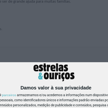
e ser de grande ajuda para muitas famílias.
o.
TICO E PSICOPEDAGÓGICO
Damos valor à sua privacidade
 / 963 000 478
Ver Detalhes
19
parceiros
armazenamos e/ou acedemos a informações num dispositivo,
ssoais, como identificadores únicos e informações padrão enviadas po
onteúdos personalizados, medição de publicidade e conteúdos, pesquisa 