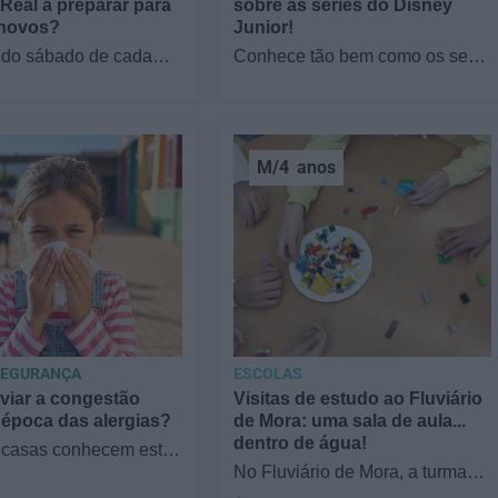
Real a preparar para
sobre as séries do Disney
 novos?
Junior!
do sábado de cada
Conhece tão bem como os seus
empre uma visita de
filhos as séries do Disney
m segredos por
Junior? Reunimos famílias no
r. Reserve já o seu…
sofá para responder a…
M/4
anos
SEGURANÇA
ESCOLAS
viar a congestão
Visitas de estudo ao Fluviário
 época das alergias?
de Mora: uma sala de aula...
dentro de água!
 casas conhecem este
tá tudo bem, até que
No Fluviário de Mora, a turma
omeça a espirrar, com
fica de olhos nos olhos com a