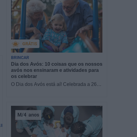
GRÁTIS
BRINCAR
Dia dos Avós: 10 coisas que os nossos
avós nos ensinaram e atividades para
os celebrar
O Dia dos Avós está aí! Celebrada a 26
de julho, a data homenageia todos os
avós, relembrando a importância…
M/4
anos
LIDADE