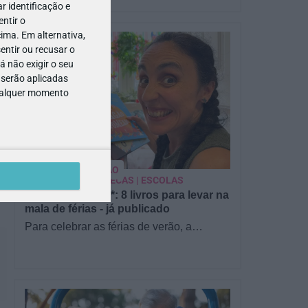
 identificação e
ntir o
ima. Em alternativa,
entir ou recusar o
 não exigir o seu
 serão aplicadas
qualquer momento
PARA BEBÉS
PRÉ-VISUALIZAÇÃO
CONTOS E BIBLIOTECAS | ESCOLAS
Pré-visualização*: 8 livros para levar na
mala de férias - já publicado
Para celebrar as férias de verão, a
Estrelas & Ouriços fez uma parceria com
a Sofia Vieira, da livraria…