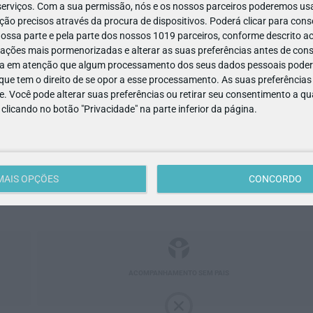
erviços.
Com a sua permissão, nós e os nossos parceiros poderemos usar
ão precisos através da procura de dispositivos. Poderá clicar para conse
ssa parte e pela parte dos nossos 1019 parceiros, conforme descrito ac
ações mais pormenorizadas e alterar as suas preferências antes de cons
0-382
- Lisboa
a em atenção que algum processamento dos seus dados pessoais poderá
ue tem o direito de se opor a esse processamento. As suas preferências
e. Você pode alterar suas preferências ou retirar seu consentimento a 
e clicando no botão "Privacidade" na parte inferior da página.
ACESSIBILIDADE
MULTIBANCO
MAIS OPÇÕES
CONCORDO
ACOMPANHAMENTO SEM PAIS