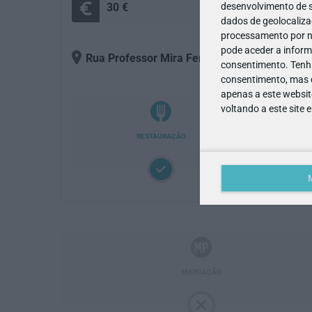
desenvolvimento de s
30 €
+
dados de geolocalizaç
processamento por no
pode aceder a inform
Rua Professor Mira Fernandes, Lote 11
, 190
consentimento.
Tenh
consentimento, mas q
apenas a este websit
voltando a este site 
RESTAURAÇÃO
MARCAÇÃO