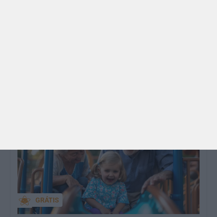
PRÉ-VISUALIZAÇÃO
CONTOS E BIBLIOTECAS | ESCOLAS
Pré-visualização*: 8 livros para levar na mala de
férias - já publicado
Para celebrar as férias de verão, a Estrelas &
Ouriços fez uma parceria com a Sofia Vieira, da
livraria…
GRÁTIS