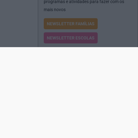
programas e atividades para fazer com os
mais novos
NEWSLETTER FAMÍLIAS
NEWSLETTER ESCOLAS
Passatempos
Produtos e Serviços