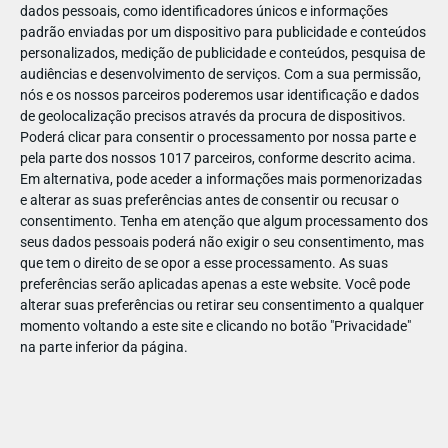
dados pessoais, como identificadores únicos e informações
floresta vivem lobos e outros animais perigosos?
padrão enviadas por um dispositivo para publicidade e conteúdos
📅 Data:
14 mar.: 16.30h
personalizados, medição de publicidade e conteúdos, pesquisa de
audiências e desenvolvimento de serviços.
Com a sua permissão,
💰
Preço:
8€
nós e os nossos parceiros poderemos usar identificação e dados
de geolocalização precisos através da procura de dispositivos.
🙋‍♀️
Idade:
1 aos 6 anos
Poderá clicar para consentir o processamento por nossa parte e
pela parte dos nossos 1017 parceiros, conforme descrito acima.
📞
Reservas:
964 379 701
Em alternativa, pode aceder a informações mais pormenorizadas
e alterar as suas preferências antes de consentir ou recusar o
consentimento.
Tenha em atenção que algum processamento dos
seus dados pessoais poderá não exigir o seu consentimento, mas
Livrinho, mostra-me o Caminho
🐯
que tem o direito de se opor a esse processamento. As suas
preferências serão aplicadas apenas a este website. Você pode
alterar suas preferências ou retirar seu consentimento a qualquer
momento voltando a este site e clicando no botão "Privacidade"
na parte inferior da página.