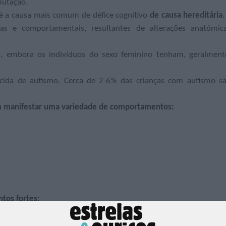
mutação.
é a causa mais comum de défice cognitivo
de causa hereditária
.
tivas e comportamentais, resultantes de alterações anatómic
, embora os indivíduos do sexo feminino tenham, geralment
ecida de autismo. Cerca de 2-6% das crianças com autismo s
em manifestar uma variedade de comportamentos:
tos fortes: