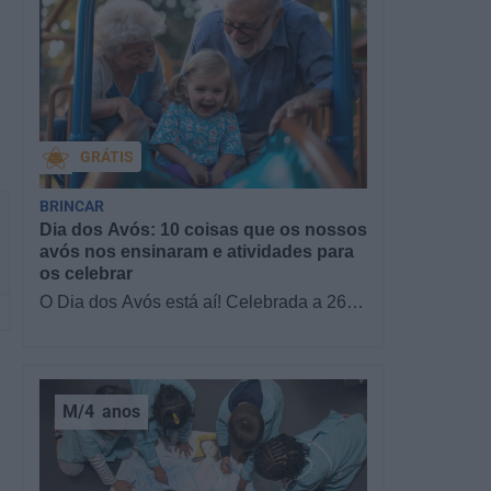
GRÁTIS
BRINCAR
Dia dos Avós: 10 coisas que os nossos
avós nos ensinaram e atividades para
os celebrar
O Dia dos Avós está aí! Celebrada a 26
de julho, a data homenageia todos os
avós, relembrando a importância…
M/4
anos