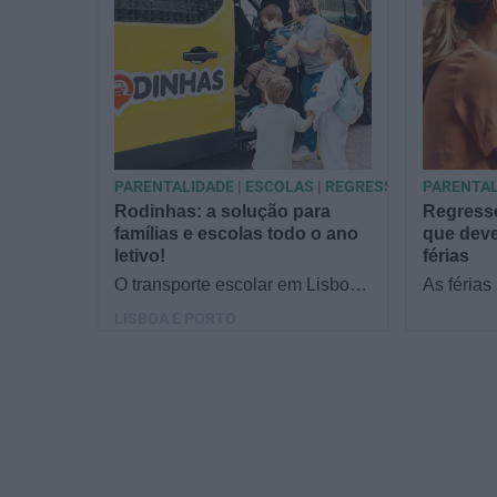
PARENTALIDADE | ESCOLAS | REGRESSO ÀS AULAS
PARENTAL
Rodinhas: a solução para
Regresso
famílias e escolas todo o ano
que deve
letivo!
férias
O transporte escolar em Lisboa
As férias
e no Porto é hoje uma ajuda
que resol
LISBOA E PORTO
preciosa para muitas famílias e
Do materi
escolas. "Como…
calendár