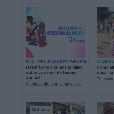
PAIS | APPS, JOGOS E TV | PARENTALIDADE
SAÚDE E 
Desafiámos algumas famílias
Como ali
sobre as séries do Disney
nasal na
Junior!
Todas as
Conhece tão bem como os seus
filme: es
filhos as séries do Disney
alguém c
Junior? Reunimos famílias no
o nariz 
sofá para responder a…
M/0
anos