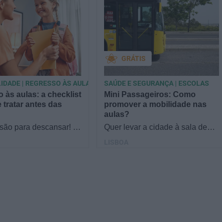
GRÁTIS
IDADE | REGRESSO ÀS AULAS
SAÚDE E SEGURANÇA | ESCOLAS
 às aulas: a checklist
Mini Passageiros: Como
 tratar antes das
promover a mobilidade nas
aulas?
 são para descansar! O
Quer levar a cidade à sala de
ver antes de desligar?
aula do 1.º e 2.º ciclo? O Mini
LISBOA
al escolar às datas do
Passageiros é um projeto
io,…
didático que quer…