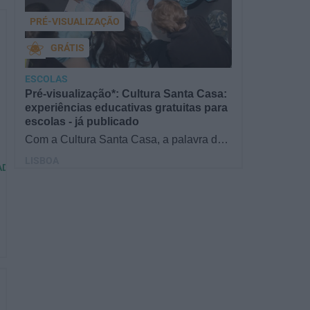
PRÉ-VISUALIZAÇÃO
GRÁTIS
ESCOLAS
Pré-visualização*: Cultura Santa Casa:
experiências educativas gratuitas para
escolas - já publicado
Com a Cultura Santa Casa, a palavra de
ordem é aprender de forma diversificada e
LISBOA
criativa, estimulando o…
ADE