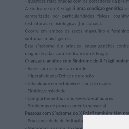
- questões relacionadas com os portadores da pré-
A Síndrome do X Frágil
é uma condição genética
e 
caraterizada por particularidades físicas, cogni
(estruturais) e fisiológicas (funcionais).
Ocorre em ambos os sexos masculino e feminino
sintomas mais ligeiros.
Esta síndrome é a principal causa genética conh
diagnosticadas com Síndrome do X Frágil.
Crianças e adultos com Síndrome do X Frágil pod
- Bater com as mãos ou morder
- Hiperatividade/Défice de atenção
- Dificuldade em estabelecer contato ocular
- Timidez/ansiedade
- Comportamentos impulsivos/desafiadores
- Problemas de processamento sensorial
Pessoas com Síndrome do X Frágil também têm pon
- Boa capacidade de imitação
- Memória visual muito desenvolvida