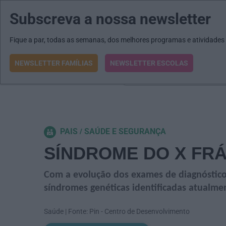
Subscreva a nossa newsletter
MENU
MAIL
JORNAIS
Revista E&O
Passe
arrow_drop_down
Fique a par, todas as semanas, dos melhores programas e atividades
NEWSLETTER FAMÍLIAS
NEWSLETTER ESCOLAS
O que procura?
PAIS
SAÚDE E SEGURANÇA
SÍNDROME DO X FRÁ
Com a evolução dos exames de diagnóstico e
síndromes genéticas identificadas atualme
Saúde | Fonte: Pin - Centro de Desenvolvimento