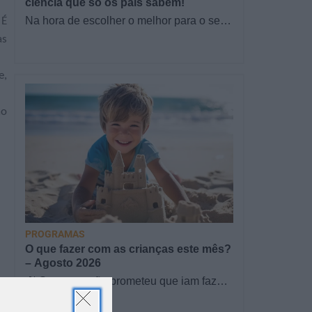
ciência que só os pais sabem!
Na hora de escolher o melhor para o seu
 É
filho, cada instinto conta. E quando chega
as
a etapa da alimentação a…
e,
ão
PROGRAMAS
O que fazer com as crianças este mês?
– Agosto 2026
🍨 Se este verão prometeu que iam fazer
mais do que praia e gelados... este artigo
TODO O PAÍS
é para si. Há um eclipse do…