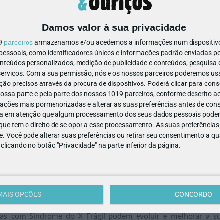
Damos valor à sua privacidade
19
parceiros
armazenamos e/ou acedemos a informações num dispositivo,
ssoais, como identificadores únicos e informações padrão enviadas po
onteúdos personalizados, medição de publicidade e conteúdos, pesquisa 
do X Frágil podem também ter atrasos de desenvolvimento glob
erviços.
Com a sua permissão, nós e os nossos parceiros poderemos usar
iva.
ão precisos através da procura de dispositivos. Poderá clicar para conse
es do ouvido por otite média recorrente, alterações no padrão 
ssa parte e pela parte dos nossos 1019 parceiros, conforme descrito ac
es no processamento sensorial.
ações mais pormenorizadas e alterar as suas preferências antes de cons
podemos referir orelhas grandes, face longa e estreita, palato (c
a em atenção que algum processamento dos seus dados pessoais poderá
ue tem o direito de se opor a esse processamento. As suas preferências
eis, e no caso dos rapazes uma característica muito evidente 
e. Você pode alterar suas preferências ou retirar seu consentimento a 
e clicando no botão "Privacidade" na parte inferior da página.
er uma variedade na gravidade de sintomas, desde uma qua
ivos e défices intelectuais. Alguns dos sintomas mais comuns n
na leitura de mapas e gráficos, ansiedade social e depressão.
il, no entanto há muitas áreas de tratamento e intervenção q
MAIS OPÇÕES
CONCORDO
 as suas famílias. Com um ambiente familiar estimulante e 
soas com Síndrome do X Frágil podem evoluir e melhorar a s