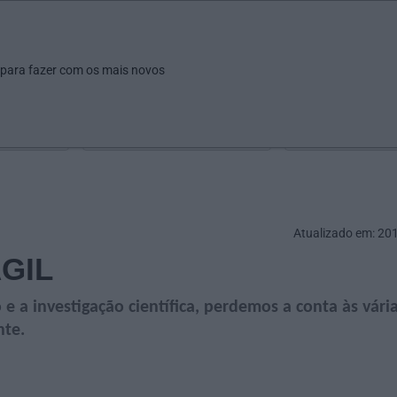
ar
Ver
Fazer
Poupar
Pais
Bebés
Escola
arrow_drop_down
arrow_drop_down
arrow_drop_down
arrow_drop_down
arrow_drop_down
 para fazer com os mais novos
Idade
Localização
Selecione
Selecionar uma o
Atualizado em: 20
GIL
 a investigação científica, perdemos a conta às vári
nte.