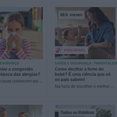
M/6
meses
PARA BEBÉS
SEGURANÇA
SAÚDE E SEGURANÇA | PARENTALID
viar a congestão
Como decifrar a fome do
 época das alergias?
bebé? É uma ciência que só
os pais sabem!
 casas conhecem este
tá tudo bem, até que
Na hora de escolher o melhor
omeça a espirrar, com
para o seu filho, cada instinto
entupido ou…
conta. E quando chega a etapa
da alimentação a…
Todos os Públicos