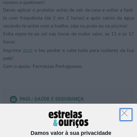
nuvens e queimam!
Deves aplicar o protetor antes de sair de casa e voltar a fazê-
lo com frequência (de 2 em 2 horas) e após saíres da água
secando-te antes com a toalha, seja na praia ou na piscina!
Evita expor-te ao sol nas horas de maior calor, as 11 e as 17
horas
aqui
Imprime
o teu poster e sabe tudo para cuidares da tua
pele!
Com o apoio: Farmácias Portuguesas.
PAIS
SAÚDE E SEGURANÇA
QUE CUIDADOS DEVES TER
COM O SOL?
Damos valor à sua privacidade