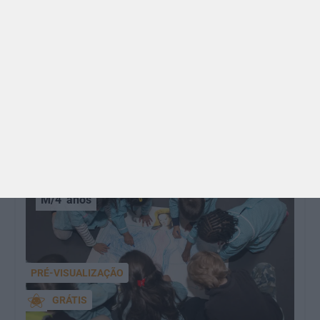
BRINCAR
Dia dos Avós: 10 coisas que os nossos avós nos
ensinaram e atividades para os celebrar
O Dia dos Avós está aí! Celebrada a 26 de julho, a
data homenageia todos os avós, relembrando a
importância…
M/4
anos
PRÉ-VISUALIZAÇÃO
GRÁTIS