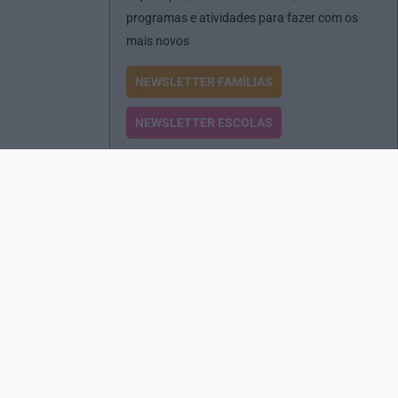
programas e atividades para fazer com os
mais novos
NEWSLETTER FAMÍLIAS
NEWSLETTER ESCOLAS
Passatempos
Produtos e Serviços