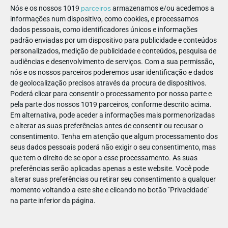
Nós e os nossos 1019
parceiros
armazenamos e/ou acedemos a
informações num dispositivo, como cookies, e processamos
PARTILHAR ESTE ARTIGO
dados pessoais, como identificadores únicos e informações
padrão enviadas por um dispositivo para publicidade e conteúdos
personalizados, medição de publicidade e conteúdos, pesquisa de
Também lhe pode interessar
audiências e desenvolvimento de serviços.
Com a sua permissão,
nós e os nossos parceiros poderemos usar identificação e dados
de geolocalização precisos através da procura de dispositivos.
Poderá clicar para consentir o processamento por nossa parte e
pela parte dos nossos 1019 parceiros, conforme descrito acima.
Em alternativa, pode aceder a informações mais pormenorizadas
e alterar as suas preferências antes de consentir ou recusar o
consentimento.
Tenha em atenção que algum processamento dos
seus dados pessoais poderá não exigir o seu consentimento, mas
que tem o direito de se opor a esse processamento. As suas
preferências serão aplicadas apenas a este website. Você pode
alterar suas preferências ou retirar seu consentimento a qualquer
momento voltando a este site e clicando no botão "Privacidade"
PAIS | APPS, JOGOS E TV | PARENTALIDADE
na parte inferior da página.
Desafiámos algumas famílias sobre as séries do
Disney Junior!
Conhece tão bem como os seus filhos as séries do