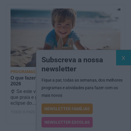
Subscreva a nossa
newsletter
PROGRAMAS
O que fazer com as crianças este mês? – Agosto
Fique a par, todas as semanas, dos melhores
2026
programas e atividades para fazer com os
🍨 Se este verão prometeu que iam fazer mais do
mais novos
que praia e gelados... este artigo é para si. Há um
eclipse do…
NEWSLETTER FAMÍLIAS
TODO O PAÍS
NEWSLETTER ESCOLAS