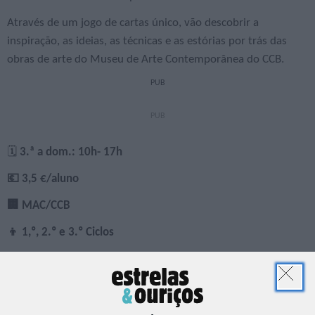
Através de um jogo de cartas único, vão descobrir a
inspiração, as ideias, as técnicas e as estórias por trás das
obras de arte do Museu de Arte Contemporânea do CCB.
PUB
🗓️
3.ª a dom.: 10h- 17h
💶 3,5
€/aluno
🏢 MAC/CCB
👦 1,º, 2.º e 3.º Ciclos
Cabeças no ar, pés na terra | Primeira
infância
Visita-jogo