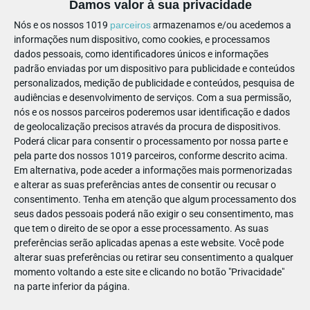
Damos valor à sua privacidade
Água, terra, ar e fogo - quatro elementos que inspiram e dão
Nós e os nossos 1019
parceiros
armazenamos e/ou acedemos a
informações num dispositivo, como cookies, e processamos
muitas ideias. Mo museu, é possível descobrir como estes
dados pessoais, como identificadores únicos e informações
quatro elementos se fazem sentir nas obras dos artistas e
padrão enviadas por um dispositivo para publicidade e conteúdos
que histórias e sentimentos trazem consigo.
personalizados, medição de publicidade e conteúdos, pesquisa de
audiências e desenvolvimento de serviços.
Com a sua permissão,
🗓️
3.ª a dom.: 10h- 17h
nós e os nossos parceiros poderemos usar identificação e dados
de geolocalização precisos através da procura de dispositivos.
💶 3,5
€/aluno
Poderá clicar para consentir o processamento por nossa parte e
pela parte dos nossos 1019 parceiros, conforme descrito acima.
🏢 MAC/CCB
Em alternativa, pode aceder a informações mais pormenorizadas
👦 Primeira infância
e alterar as suas preferências antes de consentir ou recusar o
consentimento.
Tenha em atenção que algum processamento dos
Todos diferentes, todos iguais! | Pré-
seus dados pessoais poderá não exigir o seu consentimento, mas
que tem o direito de se opor a esse processamento. As suas
escolar
preferências serão aplicadas apenas a este website. Você pode
alterar suas preferências ou retirar seu consentimento a qualquer
Visita-jogo, Visita-jogo-oficina
momento voltando a este site e clicando no botão "Privacidade"
na parte inferior da página.
As obras de arte refletem o mundo em constante mudança e
convidam-nos a pensar sobre quem somos e como queremos