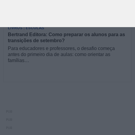
LIVROS | ESCOLAS
Bertrand Editora: Como preparar os alunos para as
transições de setembro?
Para educadores e professores, o desafio começa
antes do primeiro dia de aulas: como orientar as
famílias…