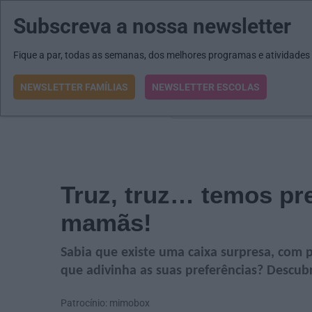
Subscreva a nossa newsletter
MENU
MAIL
JORNAIS
Revista E&O
Passe
arrow_drop_down
Fique a par, todas as semanas, dos melhores programas e atividades
NEWSLETTER FAMÍLIAS
NEWSLETTER ESCOLAS
O que procura?
Truz, truz… temos pr
mamãs!
Sabia que existe uma caixa surpresa, com 
que adivinha as suas preferências? Descu
Patrocínio: mimobox