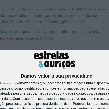
ados em tamanho real com o valor mínimo de 40€. Podem saltar
e e dermocosmética, alimentação e brinquedos, divididos por
, bebé 6-12 meses, criança 2-3 anos, grávida e mãe.
produtos
 de
pode encontrar numa mimobox – de cremes a
marcas
dos – das mais variadas
.
Damos valor à sua privacidade
19
parceiros
armazenamos e/ou acedemos a informações num dispositivo,
ssoais, como identificadores únicos e informações padrão enviadas po
onteúdos personalizados, medição de publicidade e conteúdos, pesquisa 
erviços.
Com a sua permissão, nós e os nossos parceiros poderemos usar
ão precisos através da procura de dispositivos. Poderá clicar para conse
ssa parte e pela parte dos nossos 1019 parceiros, conforme descrito ac