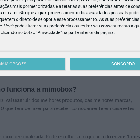
ações mais pormenorizadas e alterar as suas preferências antes de cons
a em atenção que algum processamento dos seus dados pessoais poderá
ue tem o direito de se opor a esse processamento. As suas preferências
e. Você pode alterar suas preferências ou retirar seu consentimento a 
e clicando no botão "Privacidade" na parte inferior da página.
MAIS OPÇÕES
CONCORDO
mo funciona a mimobox?
€) vai usufruir dos melhores produtos, das melhores marcas,
. O que tem de fazer para receber comodamente em casa estes
mobox personalizada. Pode escolher a frequência do envio: 1 mês