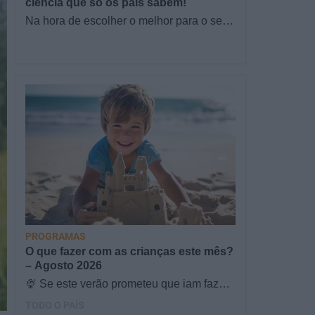
ciência que só os pais sabem!
Na hora de escolher o melhor para o seu
filho, cada instinto conta. E quando chega
a etapa da alimentação a…
PROGRAMAS
O que fazer com as crianças este mês?
– Agosto 2026
🍨 Se este verão prometeu que iam fazer
mais do que praia e gelados... este artigo
TODO O PAÍS
é para si. Há um eclipse do…