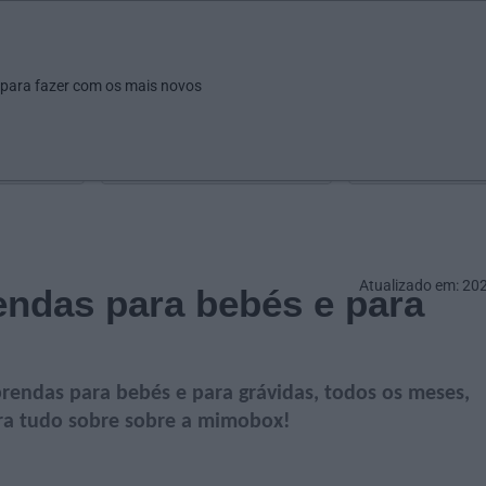
ar
Ver
Fazer
Poupar
Pais
Bebés
Escola
arrow_drop_down
arrow_drop_down
arrow_drop_down
arrow_drop_down
arrow_drop_down
 para fazer com os mais novos
Idade
Localização
Selecione
Selecionar uma o
Atualizado em: 20
endas para bebés e para
prendas para bebés e para grávidas, todos os meses,
bra tudo sobre sobre a mimobox!