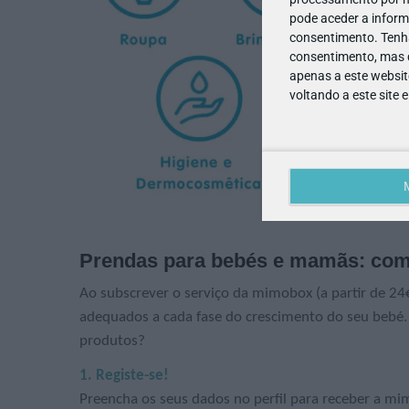
pode aceder a inform
consentimento.
Tenh
consentimento, mas q
apenas a este websit
voltando a este site 
Prendas para bebés e mamãs: co
Ao subscrever o serviço da mimobox (a partir de 24
adequados a cada fase do crescimento do seu bebé
produtos?
1. Registe-se!
Preencha os seus dados no perfil para receber a mi