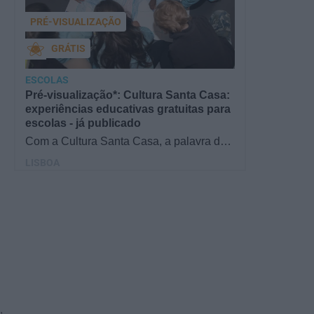
PRÉ-VISUALIZAÇÃO
GRÁTIS
ESCOLAS
Pré-visualização*: Cultura Santa Casa:
experiências educativas gratuitas para
escolas - já publicado
Com a Cultura Santa Casa, a palavra de
ordem é aprender de forma diversificada e
LISBOA
criativa, estimulando o…
,