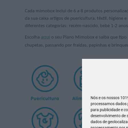
Cada mimobox inclui de 6 a 8 produtos personaliz
da sua caixa artigos de puericultura, têxtil, higien
diferentes categorias: recém-nascido, bebé 1-2 anos
aqui
Escolha
o seu Plano Mimobox e saiba que tipo
chupetas, passando por fraldas, papinhas e brinque
Nós e os nossos 10
processamos dados pe
para publicidade e c
desenvolvimento de s
dados de geolocalizaç
processamento por no