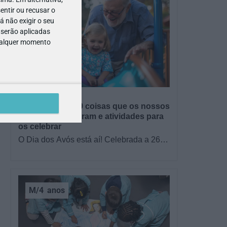
entir ou recusar o
 não exigir o seu
 serão aplicadas
qualquer momento
GRÁTIS
BRINCAR
Dia dos Avós: 10 coisas que os nossos
avós nos ensinaram e atividades para
os celebrar
O Dia dos Avós está aí! Celebrada a 26
de julho, a data homenageia todos os
avós, relembrando a importância…
M/4
anos