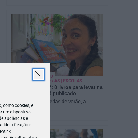
PARA BEBÉS
PRÉ-VISUALIZAÇÃO
CONTOS E BIBLIOTECAS | ESCOLAS
Pré-visualização*: 8 livros para levar na
mala de férias - já publicado
Para celebrar as férias de verão, a
 como cookies, e
Estrelas & Ouriços fez uma parceria com
r um dispositivo
a Sofia Vieira, da livraria…
de audiências e
 identificação e
ntir o
ima. Em alternativa,