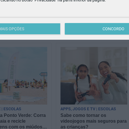
PS, JOGOS E TV | PARENTALIDADE
LIVROS | ESCOLAS
os algumas famílias
Bertrand Editora: Como
 séries do Disney
preparar os alunos para as
transições de setembro?
tão bem como os seus
Para educadores e professores,
MAIS OPÇÕES
CONCORDO
 séries do Disney
o desafio começa antes do
Reunimos famílias no
primeiro dia de aulas: como
a responder a…
orientar as famílias…
 | ESCOLAS
APPS, JOGOS E TV | ESCOLAS
 Ponto Verde: Corra
Sabe como tornar os
aia e recicle
videojogos mais seguros para
ens com os miúdos,
as crianças?