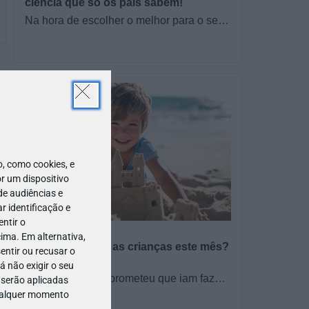
ciência que só os pais sabem!
Na hora de escolher o melhor para o seu
filho, cada instinto conta. E quando chega
a etapa da alimentação a…
 como cookies, e
r um dispositivo
de audiências e
 identificação e
ntir o
PROGRAMAS
ima. Em alternativa,
O que fazer com as crianças este mês?
entir ou recusar o
– Agosto 2026
 não exigir o seu
🍨 Se este verão prometeu que iam fazer
 serão aplicadas
mais do que praia e gelados... este artigo
qualquer momento
TODO O PAÍS
é para si. Há um eclipse do…