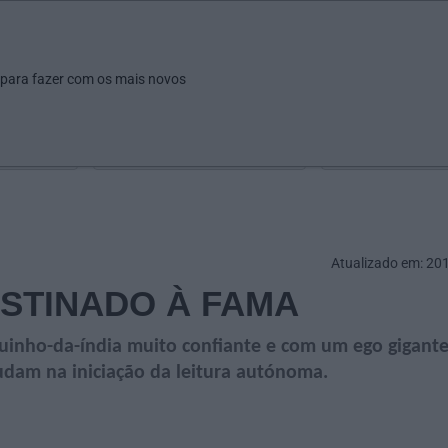
ar
Ver
Fazer
Poupar
Pais
Bebés
Escola
arrow_drop_down
arrow_drop_down
arrow_drop_down
arrow_drop_down
arrow_drop_down
 para fazer com os mais novos
Idade
Localização
Selecione
Selecionar uma o
Atualizado em: 20
ESTINADO À FAMA
inho-da-índia muito confiante e com um ego gigante
judam na iniciação da leitura autónoma.