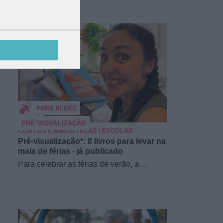
PARA BEBÉS
PRÉ-VISUALIZAÇÃO
CONTOS E BIBLIOTECAS | ESCOLAS
Pré-visualização*: 8 livros para levar na
mala de férias - já publicado
Para celebrar as férias de verão, a
Estrelas & Ouriços fez uma parceria com
a Sofia Vieira, da livraria…