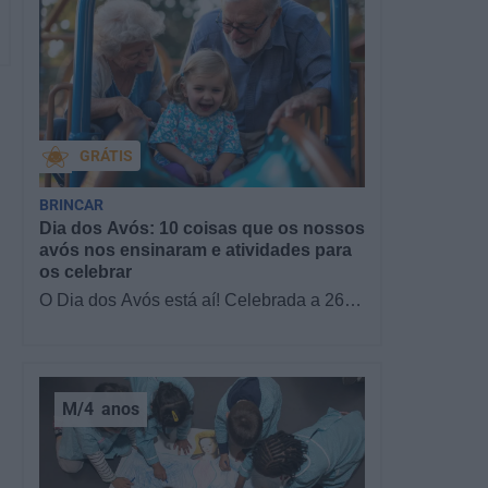
GRÁTIS
BRINCAR
Dia dos Avós: 10 coisas que os nossos
avós nos ensinaram e atividades para
os celebrar
O Dia dos Avós está aí! Celebrada a 26
de julho, a data homenageia todos os
avós, relembrando a importância…
M/4
anos