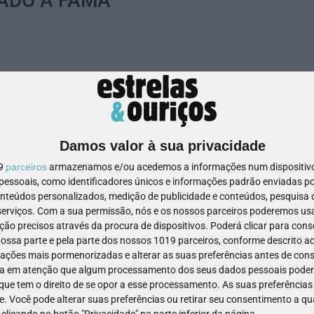
NADO À FAMA
Damos valor à sua privacidade
19
parceiros
armazenamos e/ou acedemos a informações num dispositivo,
ssoais, como identificadores únicos e informações padrão enviadas po
M/1
anos
onteúdos personalizados, medição de publicidade e conteúdos, pesquisa 
erviços.
Com a sua permissão, nós e os nossos parceiros poderemos usar
ão precisos através da procura de dispositivos. Poderá clicar para conse
ssa parte e pela parte dos nossos 1019 parceiros, conforme descrito ac
ações mais pormenorizadas e alterar as suas preferências antes de cons
a em atenção que algum processamento dos seus dados pessoais poderá
ue tem o direito de se opor a esse processamento. As suas preferências
e. Você pode alterar suas preferências ou retirar seu consentimento a 
e clicando no botão "Privacidade" na parte inferior da página.