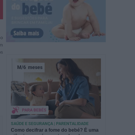
 o
um
os
M/6
meses
PARA BEBÉS
SAÚDE E SEGURANÇA | PARENTALIDADE
Como decifrar a fome do bebé? É uma