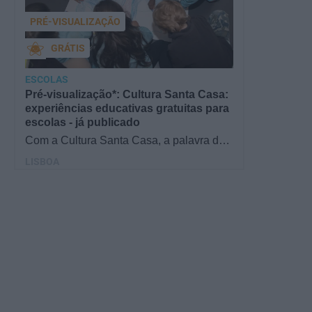
PRÉ-VISUALIZAÇÃO
GRÁTIS
ESCOLAS
Pré-visualização*: Cultura Santa Casa:
experiências educativas gratuitas para
escolas - já publicado
Com a Cultura Santa Casa, a palavra de
ordem é aprender de forma diversificada e
LISBOA
criativa, estimulando o…