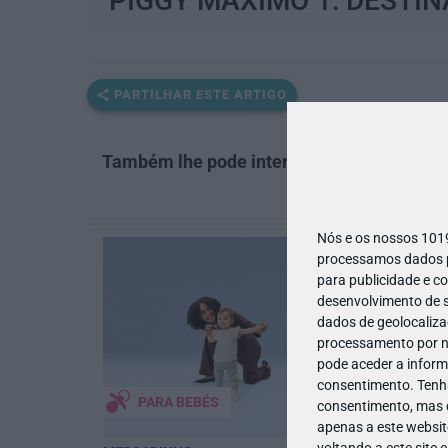
PIGGY MÁXIMO 1: DESTI
PARTILHAR ESTE ARTIGO
Também lhe pode interessar
Nós e os nossos 10
processamos dados pe
para publicidade e c
desenvolvimento de s
dados de geolocalizaç
processamento por no
pode aceder a inform
consentimento.
Tenh
PARA BEBÉS
consentimento, mas q
apenas a este websit
voltando a este site 