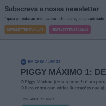
Subscreva a nossa newsletter
MENU
MAIL
JORNAIS
Revista E&O
Passe
arrow_drop_down
Fique a par, todas as semanas, dos melhores programas e atividades
NEWSLETTER FAMÍLIAS
NEWSLETTER ESCOLAS
O que procura?
EM CASA
LIVROS
PIGGY MÁXIMO 1: D
O Piggy Máximo (de seu nome!) é um porqu
O livro conta com várias ilustrações que a
Livro | Autor: Pip Jones