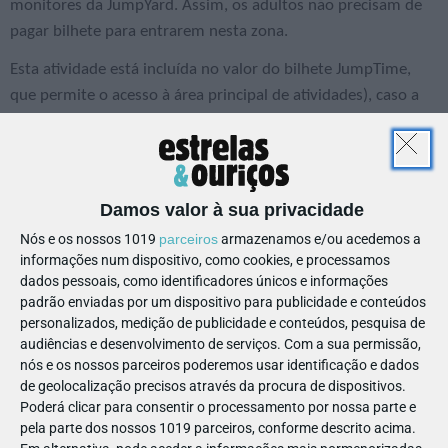
monitores da JumpYard. Assim, os adultos não precisam de
pagar bilhete para entrarem nesta zona.
Esta atividade está incluída no valor do bilhete JumpTime,
que permite o acesso à área principal de atividades), caso a
criança tenha entre 3 a 4 anos.
Se tiver um bebé, com menos de 3 anos, ou se deseja apenas
usufruir desta área, deverá reservar o bilhete JumpBaby, com
Damos valor à sua privacidade
um custo de 5€ por hora.
Nós e os nossos 1019
parceiros
armazenamos e/ou acedemos a
informações num dispositivo, como cookies, e processamos
dados pessoais, como identificadores únicos e informações
padrão enviadas por um dispositivo para publicidade e conteúdos
personalizados, medição de publicidade e conteúdos, pesquisa de
audiências e desenvolvimento de serviços.
Com a sua permissão,
nós e os nossos parceiros poderemos usar identificação e dados
de geolocalização precisos através da procura de dispositivos.
Poderá clicar para consentir o processamento por nossa parte e
pela parte dos nossos 1019 parceiros, conforme descrito acima.
Sem planos para os miúdos? Desafie-os a