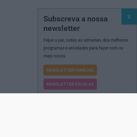
Subscreva a nossa
newsletter
Fique a par, todas as semanas, dos melhores
programas e atividades para fazer com os
mais novos
NEWSLETTER FAMÍLIAS
NEWSLETTER ESCOLAS