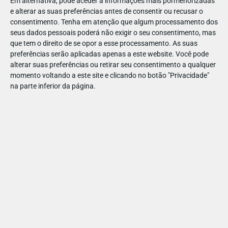
Em alternativa, pode aceder a informações mais pormenorizadas
e alterar as suas preferências antes de consentir ou recusar o
experimentar a Valo TV da JumpYard!
consentimento.
Tenha em atenção que algum processamento dos
seus dados pessoais poderá não exigir o seu consentimento, mas
que tem o direito de se opor a esse processamento. As suas
preferências serão aplicadas apenas a este website. Você pode
alterar suas preferências ou retirar seu consentimento a qualquer
PASSEAR
PARQUES E AR LIVRE
momento voltando a este site e clicando no botão "Privacidade"
Parque para Crianças e Bebés:
na parte inferior da página.
o MiniJumpYard é um espaço
exclusivo para a brincadeira
JumpYard Lisboa
Website
Marcações
lisboa@jumpyard.pt
210 204 083
Ver Detalhes