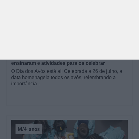
GRÁTIS
BRINCAR
Dia dos Avós: 10 coisas que os nossos avós nos
ensinaram e atividades para os celebrar
O Dia dos Avós está aí! Celebrada a 26 de julho, a
data homenageia todos os avós, relembrando a
importância…
M/4
anos