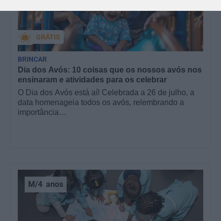
GRÁTIS
BRINCAR
Dia dos Avós: 10 coisas que os nossos avós nos
ensinaram e atividades para os celebrar
O Dia dos Avós está aí! Celebrada a 26 de julho, a
data homenageia todos os avós, relembrando a
importância…
M/4
anos