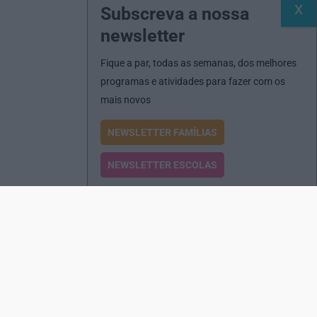
Subscreva a nossa
newsletter
Fique a par, todas as semanas, dos melhores
programas e atividades para fazer com os
mais novos
NEWSLETTER FAMÍLIAS
NEWSLETTER ESCOLAS
Passatempos
Produtos e Serviços