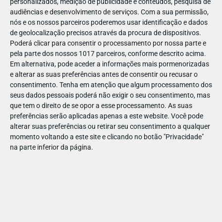
personalizados, medição de publicidade e conteúdos, pesquisa de
minipisicinas, tubos insufláveis e passeios de barco. Mas
audiências e desenvolvimento de serviços.
Com a sua permissão,
nós e os nossos parceiros poderemos usar identificação e dados
também há divertimento fora de água com corrida de
de geolocalização precisos através da procura de dispositivos.
obstáculos, futebol e outras atividades!
Poderá clicar para consentir o processamento por nossa parte e
pela parte dos nossos 1017 parceiros, conforme descrito acima.
PRAIAS FLUVIAIS
Em alternativa, pode aceder a informações mais pormenorizadas
e alterar as suas preferências antes de consentir ou recusar o
Ondas a 80 km do mar
consentimento.
Tenha em atenção que algum processamento dos
seus dados pessoais poderá não exigir o seu consentimento, mas
Castanheira de Pêra | Praia das Rocas
que tem o direito de se opor a esse processamento. As suas
Uma ilha no centro da Praia, uma piscina de ondas com 2100
preferências serão aplicadas apenas a este website. Você pode
2
alterar suas preferências ou retirar seu consentimento a qualquer
m
, uma albufeira e uma ponte secular constituem um
momento voltando a este site e clicando no botão "Privacidade"
ambiente onde o sonho e a realidade se confundem. As águas
na parte inferior da página.
lí­mpidas da Ribeira de Pêra formam um local de encanto
onde palmeiras tropicais convivem harmoniosamente com a
Serra da Lousã que espreita lá do alto.