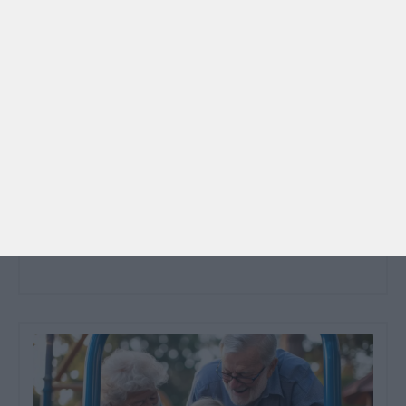
PARA BEBÉS
PRÉ-VISUALIZAÇÃO
CONTOS E BIBLIOTECAS | ESCOLAS
Pré-visualização*: 8 livros para levar na mala de
férias - já publicado
Para celebrar as férias de verão, a Estrelas &
Ouriços fez uma parceria com a Sofia Vieira, da
livraria…