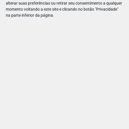
alterar suas preferências ou retirar seu consentimento a qualquer
bem como treinos específicos intensivos que prometem
momento voltando a este site e clicando no botão "Privacidade"
deixá-lo mais forte.
na parte inferior da página.
Toda a adrenalina em rocha
O 9.8 Gravity organiza periodicamente saídas de escalada em