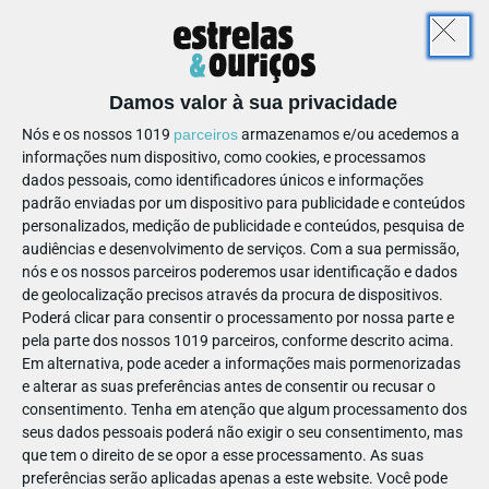
Damos valor à sua privacidade
Escalada em Família: entre em
Nós e os nossos 1019
parceiros
armazenamos e/ou acedemos a
contacto com o desporto
informações num dispositivo, como cookies, e processamos
dados pessoais, como identificadores únicos e informações
Curioso mas sem saber por onde começar? A equipa do 9.8
padrão enviadas por um dispositivo para publicidade e conteúdos
Gravity Climbing faz-lhe uma introdução segura e
personalizados, medição de publicidade e conteúdos, pesquisa de
estimulante a esta modalidade. Neste primeiro contacto, os
audiências e desenvolvimento de serviços.
Com a sua permissão,
nós e os nossos parceiros poderemos usar identificação e dados
visitantes radicais podem aprender as bases, a segurança e a
de geolocalização precisos através da procura de dispositivos.
confiança para se tornarem progressivamente autónomos
Poderá clicar para consentir o processamento por nossa parte e
neste desporto apaixonante.
pela parte dos nossos 1019 parceiros, conforme descrito acima.
Em alternativa, pode aceder a informações mais pormenorizadas
Fazer escalada com uma perna às
e alterar as suas preferências antes de consentir ou recusar o
consentimento.
Tenha em atenção que algum processamento dos
costas?
seus dados pessoais poderá não exigir o seu consentimento, mas
que tem o direito de se opor a esse processamento. As suas
Aventure-se com as aulas individuais ou de grupo e torne-se
preferências serão aplicadas apenas a este website. Você pode
num às da escalada! Há planos para todas as idades e níveis,