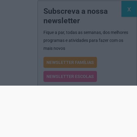
Subscreva a nossa
newsletter
Fique a par, todas as semanas, dos melhores
programas e atividades para fazer com os
mais novos
NEWSLETTER FAMÍLIAS
NEWSLETTER ESCOLAS
Passatempos