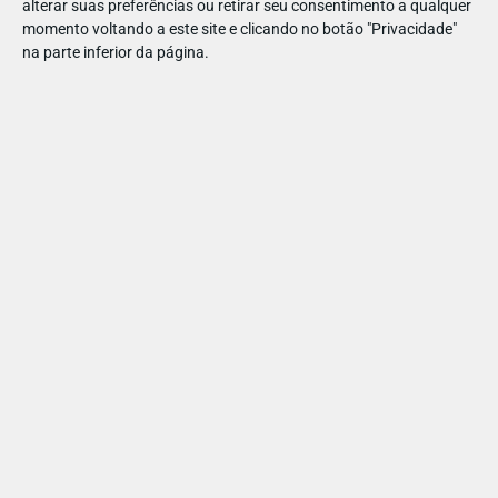
convidada participar num jogo para o encontrar.
alterar suas preferências ou retirar seu consentimento a qualquer
momento voltando a este site e clicando no botão "Privacidade"
Site
Facebook
Mais informações:
|
na parte inferior da página.
EM CASA
APPS, JOGOS E TV
ONDE ESTÁ O WALLY?
PARTILHAR ESTE ARTIGO
Também lhe pode interessar