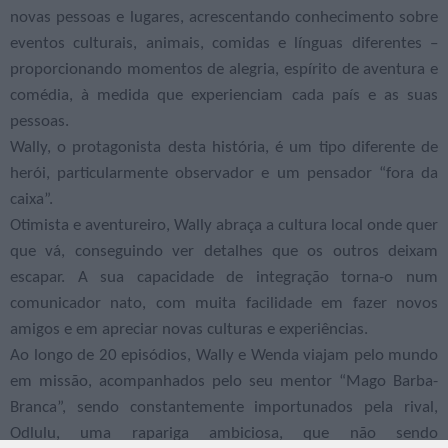
novas pessoas e lugares, acrescentando conhecimento sobre
eventos culturais, animais, comidas e línguas diferentes –
proporcionando momentos de alegria, espírito de aventura e
comédia, à medida que experienciam cada país e as suas
pessoas.
Wally, o protagonista desta história, é um tipo diferente de
herói, particularmente observador e um pensador “fora da
caixa”.
Otimista e aventureiro, Wally abraça a cultura local onde quer
que vá, conseguindo ver detalhes que os outros deixam
escapar. A sua capacidade de integração torna-o num
comunicador nato, com muita facilidade em fazer novos
amigos e em apreciar novas culturas e experiências.
Ao longo de 20 episódios, Wally e Wenda viajam pelo mundo
em missão, acompanhados pelo seu mentor “Mago Barba-
Branca”, sendo constantemente importunados pela rival,
Odlulu, uma rapariga ambiciosa, que não sendo