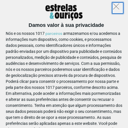
genuinamente má, não tem noção do impacto que as suas
ações têm nos outros.
Odlulu usa a sua inteligência e determinação para quebrar as
Damos valor à sua privacidade
regras nos países que visita, envolvendo os personagens nos
mais variados tipos de peripécias e problemas.
Nós e os nossos 1017
parceiros
armazenamos e/ou acedemos a
informações num dispositivo, como cookies, e processamos
dados pessoais, como identificadores únicos e informações
padrão enviadas por um dispositivo para publicidade e conteúdos
personalizados, medição de publicidade e conteúdos, pesquisa de
Focada em promover a diversidade cultural, o gosto pelas
audiências e desenvolvimento de serviços.
Com a sua permissão,
nós e os nossos parceiros poderemos usar identificação e dados
viagens, pela aventura, pela descoberta, a amizade e a
de geolocalização precisos através da procura de dispositivos.
capacidade de resolver pequenos problemas do dia-a-dia,
Poderá clicar para consentir o processamento por nossa parte e
“Onde Está o Wally?”, conta com um momento interativo,
pela parte dos nossos 1017 parceiros, conforme descrito acima.
que requer a participação dos espectadores.
Em alternativa, pode aceder a informações mais pormenorizadas
Graças à sua extraordinária capacidade de integração
e alterar as suas preferências antes de consentir ou recusar o
consentimento.
Tenha em atenção que algum processamento dos
cultural, o protagonista parece desaparecer no meio da
seus dados pessoais poderá não exigir o seu consentimento, mas
multidão e é aí que os espetadores ouvem Wenda a chamar
que tem o direito de se opor a esse processamento. As suas
por ele: - “Wally? Onde Está o Wally?” e a audiência é
preferências serão aplicadas apenas a este website. Você pode