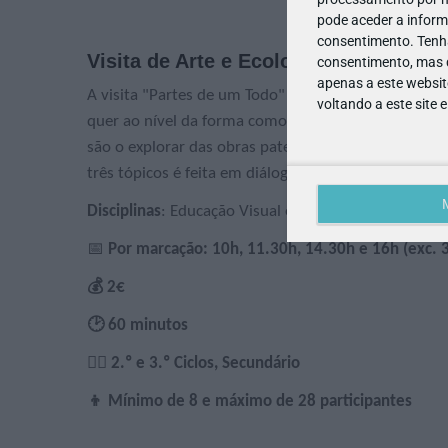
pode aceder a inform
consentimento.
Tenh
Visita de Arte e Ecologia: Partes de 
consentimento, mas q
apenas a este websit
A visita "Partes de um Todo" centra-se em três tóp
voltando a este site 
quer ao nível da forma como da escolha da flora; o s
são o explorar das obras patentes no museu e as p
três tópicos é feita em diálogo e no mesmo nível.
Disciplinas
: Educação Visual e Tecnológica, Português
📅
Por marcação: 10h, 11.30h, 14.30h e 16h (exc. 3
💰 2€
🕑 60 minutos
🙋‍♀️ 2.º e 3.º Ciclos, Secundário
👦 Mínimo de 8 e máximo de 28 participantes