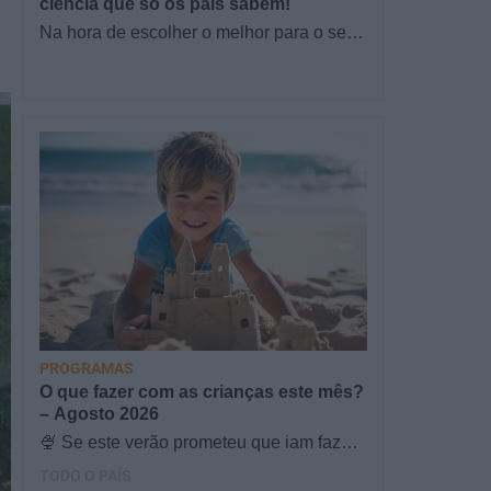
ciência que só os pais sabem!
Na hora de escolher o melhor para o seu
filho, cada instinto conta. E quando chega
a etapa da alimentação a…
PROGRAMAS
O que fazer com as crianças este mês?
– Agosto 2026
🍨 Se este verão prometeu que iam fazer
mais do que praia e gelados... este artigo
TODO O PAÍS
é para si. Há um eclipse do…