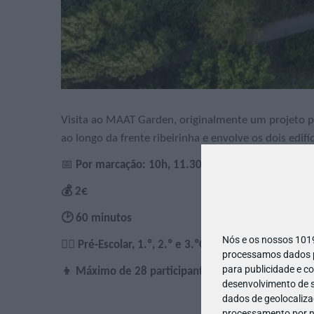
Visita ao MAAT Garden, originalmente um projeto pai
ao longo da frente ribeirinha e envolve os dois edif
📅
Por marcação: 10h, 11.30h, 14.30h e 16h (exc. 3
💰 2€
🕑 60 minutos
Nós e os nossos 10
🙋‍♀️ Pré-Escolar, 1.º, 2.º e 3.ºCiclos, Secundário e E
processamos dados pe
para publicidade e c
👦 Máximo de 28 participantes
desenvolvimento de s
dados de geolocalizaç
processamento por no