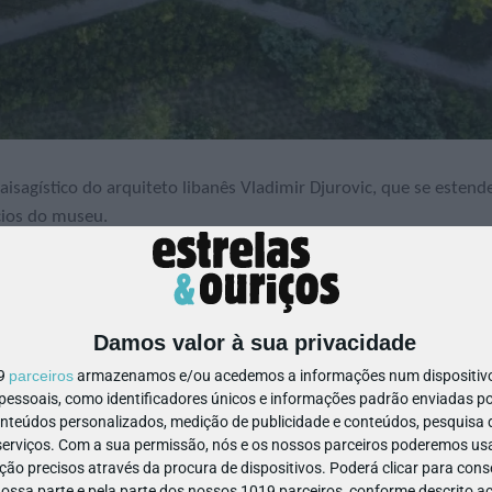
sagístico do arquiteto libanês Vladimir Djurovic, que se estend
ícios do museu.
.ª, sáb., dom)
Damos valor à sua privacidade
19
parceiros
armazenamos e/ou acedemos a informações num dispositivo,
nsino Universitário
ssoais, como identificadores únicos e informações padrão enviadas po
onteúdos personalizados, medição de publicidade e conteúdos, pesquisa 
erviços.
Com a sua permissão, nós e os nossos parceiros poderemos usar
ão precisos através da procura de dispositivos. Poderá clicar para conse
ssa parte e pela parte dos nossos 1019 parceiros, conforme descrito ac