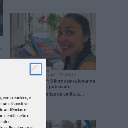
e
PARA BEBÉS
PRÉ-VISUALIZAÇÃO
CONTOS E BIBLIOTECAS | ESCOLAS
Pré-visualização*: 8 livros para levar na
mala de férias - já publicado
Para celebrar as férias de verão, a
 como cookies, e
Estrelas & Ouriços fez uma parceria com
r um dispositivo
a Sofia Vieira, da livraria…
de audiências e
 identificação e
ntir o
ima. Em alternativa,