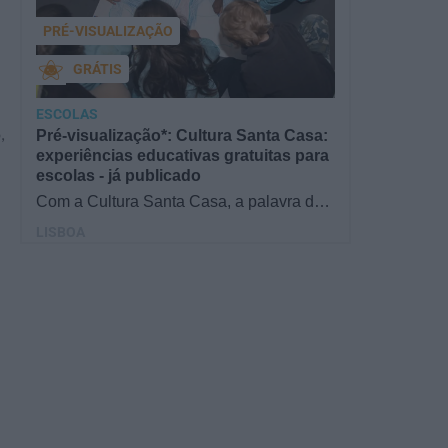
PRÉ-VISUALIZAÇÃO
GRÁTIS
ESCOLAS
Pré-visualização*: Cultura Santa Casa:
,
experiências educativas gratuitas para
escolas - já publicado
Com a Cultura Santa Casa, a palavra de
ordem é aprender de forma diversificada e
LISBOA
criativa, estimulando o…