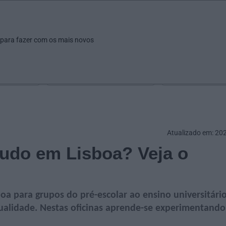
ar
Ver
Fazer
Poupar
Pais
Bebés
Escola
arrow_drop_down
arrow_drop_down
arrow_drop_down
arrow_drop_down
arrow_drop_down
 para fazer com os mais novos
Idade
Localização
Selecione
Selecionar uma o
Atualizado em: 20
tudo em Lisboa? Veja o
a para grupos do pré-escolar ao ensino universitário
tualidade. Nestas oficinas aprende-se experimentando