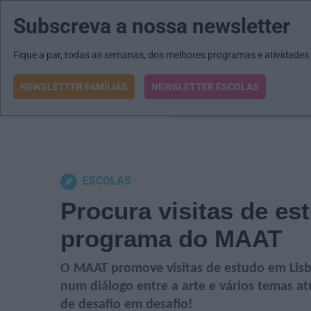
Subscreva a nossa newsletter
MENU
MAIL
JORNAIS
Revista E&O
Passe
arrow_drop_down
Fique a par, todas as semanas, dos melhores programas e atividades
NEWSLETTER FAMÍLIAS
NEWSLETTER ESCOLAS
O que procura?
ESCOLAS
Procura visitas de es
programa do MAAT
O MAAT promove visitas de estudo em Lisbo
num diálogo entre a arte e vários temas a
de desafio em desafio!