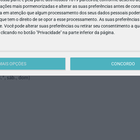
ações mais pormenorizadas e alterar as suas preferências antes de cons
a em atenção que algum processamento dos seus dados pessoais poderá
um Todo
ue tem o direito de se opor a esse processamento. As suas preferências
e. Você pode alterar suas preferências ou retirar seu consentimento a 
icos: o primeiro é a abordagem ao projeto dos Jardins do MAAT,
e clicando no botão "Privacidade" na parte inferior da página.
egundo é a relação entre arte, arquitetura e natureza; e o tercei
roblemáticas ambientais para as quais remetem. A abordagem ao
MAIS OPÇÕES
CONCORDO
, Filosofia, Geografia
.ª, sáb., dom)