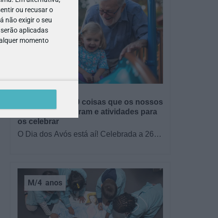
entir ou recusar o
 não exigir o seu
 serão aplicadas
qualquer momento
ro
GRÁTIS
s
BRINCAR
Dia dos Avós: 10 coisas que os nossos
avós nos ensinaram e atividades para
os celebrar
O Dia dos Avós está aí! Celebrada a 26
de julho, a data homenageia todos os
avós, relembrando a importância…
M/4
anos