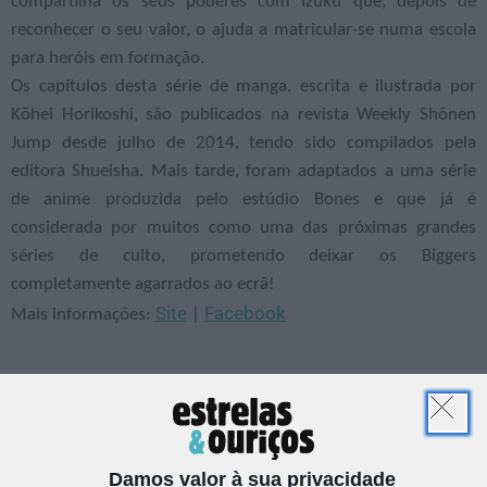
compartilha os seus poderes com Izuku que, depois de
reconhecer o seu valor, o ajuda a matricular-se numa escola
para heróis em formação.
Os capítulos desta série de manga, escrita e ilustrada por
Kōhei Horikoshi, são publicados na revista Weekly Shōnen
Jump desde julho de 2014, tendo sido compilados pela
editora Shueisha. Mais tarde, foram adaptados a uma série
de anime produzida pelo estúdio Bones e que já é
considerada por muitos como uma das próximas grandes
séries de culto, prometendo deixar os Biggers
completamente agarrados ao ecrã!
Site
Facebook
Mais informações:
|
EM CASA
APPS, JOGOS E TV
MY HERO ACADEMIA
Damos valor à sua privacidade