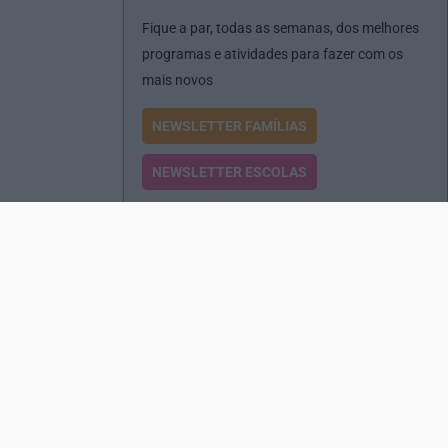
Fique a par, todas as semanas, dos melhores
programas e atividades para fazer com os
mais novos
NEWSLETTER FAMÍLIAS
NEWSLETTER ESCOLAS
Passatempos
Produtos e Serviços