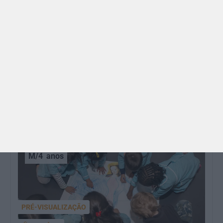
GRÁTIS
BRINCAR
Dia dos Avós: 10 coisas que os nossos avós nos
ensinaram e atividades para os celebrar
O Dia dos Avós está aí! Celebrada a 26 de julho, a
data homenageia todos os avós, relembrando a
importância…
M/4
anos
PRÉ-VISUALIZAÇÃO