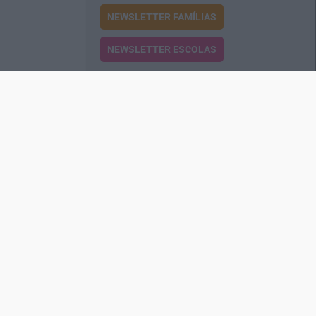
NEWSLETTER FAMÍLIAS
NEWSLETTER ESCOLAS
Passatempos
Produtos e Serviços
Assinatura