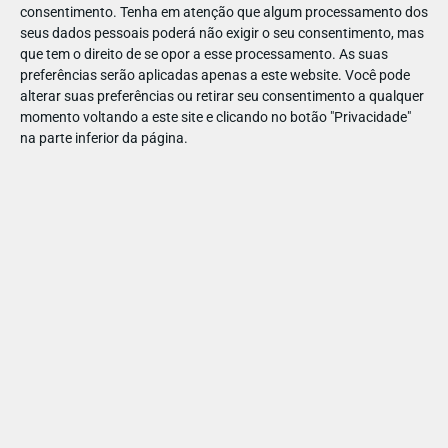
consentimento.
Tenha em atenção que algum processamento dos
seus dados pessoais poderá não exigir o seu consentimento, mas
que tem o direito de se opor a esse processamento. As suas
preferências serão aplicadas apenas a este website. Você pode
alterar suas preferências ou retirar seu consentimento a qualquer
VER
EXPOSIÇÕES E MUSEUS
momento voltando a este site e clicando no botão "Privacidade"
MUSEU DO RELÓGIO
na parte inferior da página.
MUSEU DO RELÓGIO
Website
museudorelogio@gmail.com
284 543 194 / 266 751 434
Ver Detalhes
2 €
+
0