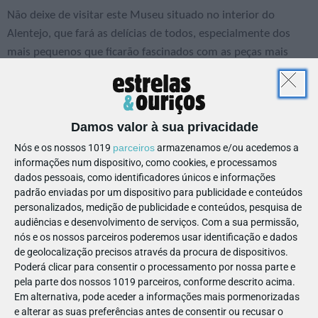
Não deixe de visitar este Museu situado no interior do
Alentejo, que fará as delícias de todos, especialmente dos
mais pequenos que ficarão fascinados com as peças mais
antigas do tempo em que os relógios não eram a pilhas.
Visitas guiadas
O museu oferece aos seus visitantes visitas guiadas, com
Damos valor à sua privacidade
uma duração de 20' a 45', dependendo do interesse dos
Nós e os nossos 1019
parceiros
armazenamos e/ou acedemos a
visitantes e do tempo disponível.
informações num dispositivo, como cookies, e processamos
dados pessoais, como identificadores únicos e informações
padrão enviadas por um dispositivo para publicidade e conteúdos
personalizados, medição de publicidade e conteúdos, pesquisa de
audiências e desenvolvimento de serviços.
Com a sua permissão,
Pólos
nós e os nossos parceiros poderemos usar identificação e dados
de geolocalização precisos através da procura de dispositivos.
Serpa | Convento do Mosteirinho
Poderá clicar para consentir o processamento por nossa parte e
Évora | Palácio Barrocal, Rua Serpa Pinto, 6
pela parte dos nossos 1019 parceiros, conforme descrito acima.
Em alternativa, pode aceder a informações mais pormenorizadas
Obs.: Entrada gratuita até aos 10 anos. Última entrada às
e alterar as suas preferências antes de consentir ou recusar o
17h.