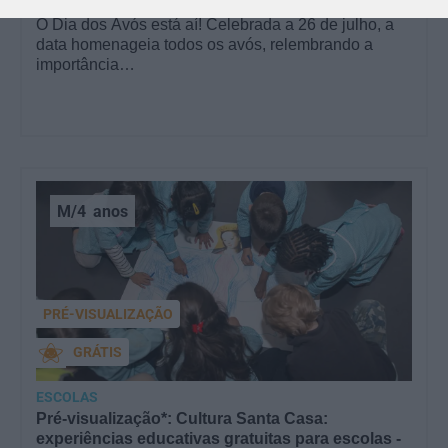
O Dia dos Avós está aí! Celebrada a 26 de julho, a
data homenageia todos os avós, relembrando a
importância…
M/4
anos
PRÉ-VISUALIZAÇÃO
GRÁTIS
ESCOLAS
Pré-visualização*: Cultura Santa Casa:
experiências educativas gratuitas para escolas -