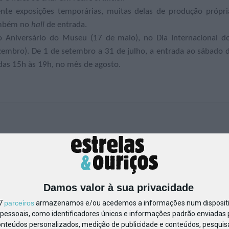
e exposições temporárias, muitas delas de produção própri
também no
hall
de entrada.
o Aniversário do Museu (17 de maio), no Dia Internacional d
zembro). De 1 de setembro a 31 de julho, a entrada ao sábado 
as 15h às 19h, no mês de agosto.
Damos valor à sua privacidade
Ver Detalhes
17
parceiros
armazenamos e/ou acedemos a informações num dispositiv
essoais, como identificadores únicos e informações padrão enviadas p
onteúdos personalizados, medição de publicidade e conteúdos, pesquis