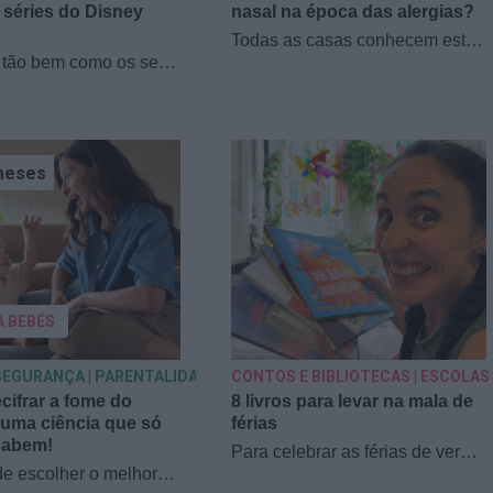
 séries do Disney
nasal na época das alergias?
Todas as casas conhecem este
tão bem como os seus
filme: está tudo bem, até que
 séries do Disney
alguém começa a espirrar, com
Reunimos famílias no
o nariz entupido ou…
a responder a…
meses
A BEBÉS
SEGURANÇA | PARENTALIDADE
CONTOS E BIBLIOTECAS | ESCOLAS
ifrar a fome do
8 livros para levar na mala de
uma ciência que só
férias
sabem!
Para celebrar as férias de verão,
de escolher o melhor
a Estrelas & Ouriços fez uma