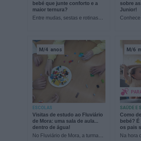
bebé que junte conforto e a
sobre as
maior ternura?
Junior!
Entre mudas, sestas e rotinas
Conhece 
novas, o que os pais mais
filhos as
procuram com a chegada de um
Junior? 
bebé é simples:…
sofá par
M/4
anos
M/6
PAR
ESCOLAS
SAÚDE E 
Visitas de estudo ao Fluviário
Como dec
de Mora: uma sala de aula...
bebé? É 
dentro de água!
os pais 
No Fluviário de Mora, a turma
Na hora 