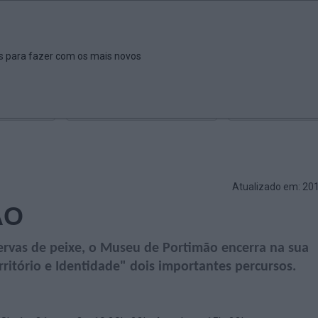
ar
Ver
Fazer
Poupar
Pais
Bebés
Escola
arrow_drop_down
arrow_drop_down
arrow_drop_down
arrow_drop_down
arrow_drop_down
es para fazer com os mais novos
Idade
Localização
Selecione
Selecionar uma o
Atualizado em: 20
ÃO
ervas de peixe, o Museu de Portimão encerra na sua
ritório e Identidade" dois importantes percursos.