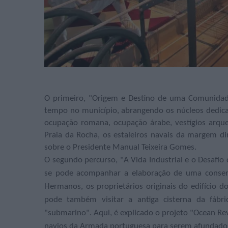
O primeiro, "Origem e Destino de uma Comunidade
tempo no município, abrangendo os núcleos dedica
ocupação romana, ocupação árabe, vestígios arque
Praia da Rocha, os estaleiros navais da margem di
sobre o Presidente Manual Teixeira Gomes.
O segundo percurso, "A Vida Industrial e o Desafio 
se pode acompanhar a elaboração de uma conserv
Hermanos, os proprietários originais do edifício
pode também visitar a antiga cisterna da fábr
"submarino". Aqui, é explicado o projeto "Ocean Rev
navios da Armada portuguesa para serem afundados e 