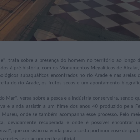
", trata sobre a presença do homem no território ao longo 
dos à pré-história, com os Monumentos Megalíticos de Alcalar,
ológicos subaquáticos encontrados no rio Arade e nas areias 
reita do rio Arade, os frutos secos e um apontamento biográfi
do Mar", versa sobre a pesca e a indústria conserveira, sendo q
a e ainda assistir a um filme dos anos 40 produzido pela F
 do Museu, onde se também acompanha esse processo. Pelo mei
ica, devidamente recuperada e onde é possível encontrar 
ival", que consistiu na vinda para a costa portimonense de quat
neles se criar um recife artificial.