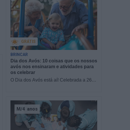
GRÁTIS
BRINCAR
Dia dos Avós: 10 coisas que os nossos
avós nos ensinaram e atividades para
os celebrar
O Dia dos Avós está aí! Celebrada a 26
de julho, a data homenageia todos os
avós, relembrando a importância…
M/4
anos