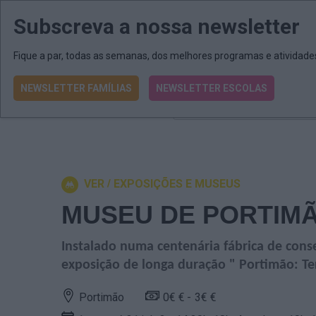
Subscreva a nossa newsletter
MENU
MAIL
JORNAIS
Revista E&O
Passe
arrow_drop_down
Fique a par, todas as semanas, dos melhores programas e atividad
NEWSLETTER FAMÍLIAS
NEWSLETTER ESCOLAS
O que procura?
VER
EXPOSIÇÕES E MUSEUS
MUSEU DE PORTIM
Instalado numa centenária fábrica de cons
exposição de longa duração " Portimão: Ter
Portimão
0€ €
3€ €