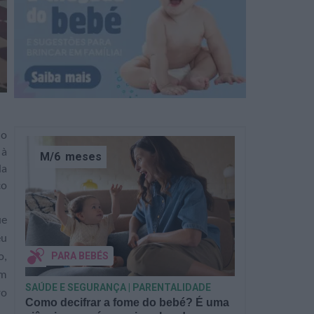
do
 à
M/6
meses
da
co
ue
eu
PARA BEBÉS
o,
um
SAÚDE E SEGURANÇA | PARENTALIDADE
ro
Como decifrar a fome do bebé? É uma