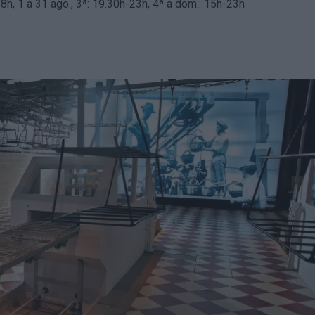
-18h, 1 a 31 ago., 3ª: 19.30h-23h, 4ª a dom.: 15h-23h