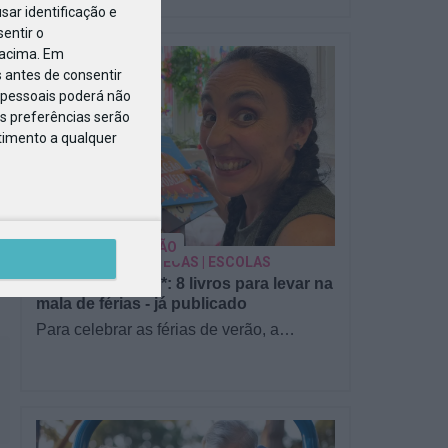
ar identificação e
entir o
 acima. Em
 antes de consentir
pessoais poderá não
s preferências serão
ntimento a qualquer
PARA BEBÉS
PRÉ-VISUALIZAÇÃO
CONTOS E BIBLIOTECAS | ESCOLAS
Pré-visualização*: 8 livros para levar na
mala de férias - já publicado
Para celebrar as férias de verão, a
Estrelas & Ouriços fez uma parceria com
a Sofia Vieira, da livraria…