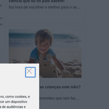
ciência que só os pais sabem!
a,
Na hora de escolher o melhor para o seu
filho, cada instinto conta. E quando chega
a etapa da alimentação a…
os
de
PROGRAMAS
O que fazer com as crianças este mês?
– Agosto 2026
o, como cookies, e
🍨 Se este verão prometeu que iam fazer
or um dispositivo
mais do que praia e gelados... este artigo
TODO O PAÍS
a de audiências e
é para si. Há um eclipse do…