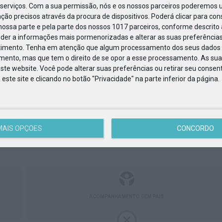
serviços.
Com a sua permissão, nós e os nossos parceiros poderemos us
ção precisos através da procura de dispositivos. Poderá clicar para cons
ossa parte e pela parte dos nossos 1017 parceiros, conforme descrito
eder a informações mais pormenorizadas e alterar as suas preferências
timento.
Tenha em atenção que algum processamento dos seus dados 
imento, mas que tem o direito de se opor a esse processamento. As sua
ste website. Você pode alterar suas preferências ou retirar seu conse
ste site e clicando no botão "Privacidade" na parte inferior da página.
ACESSIBILIDADE
MULTIBANCO
MAIS OPÇÕES
CONCORDO
ACOMPANHAMENTO SEM PAIS