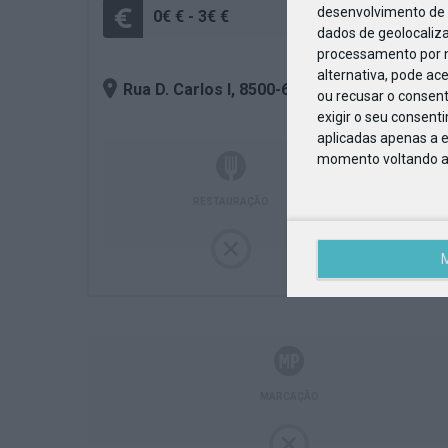
desenvolvimento de 
0€ € - 3€ €
+
dados de geolocaliza
processamento por n
alternativa, pode ac
Rua D. Carlos I
, 8500-607
- Portimão
ou recusar o consen
exigir o seu consent
aplicadas apenas a e
momento voltando a e
RESTAURAÇÃO
MARCAÇÃO