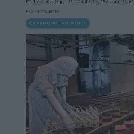
1 set. até 31 jul., 3ª: 14.30h-18h, 4ª a dom.: 10h
Exp. Permanente
PARTILHAR ESTE ARTIGO