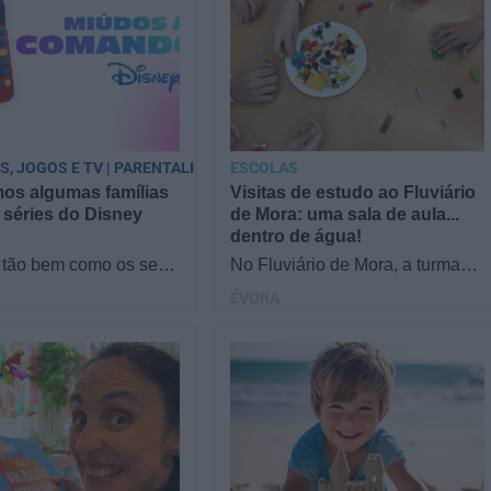
PS, JOGOS E TV | PARENTALIDADE
ESCOLAS
os algumas famílias
Visitas de estudo ao Fluviário
 séries do Disney
de Mora: uma sala de aula...
dentro de água!
tão bem como os seus
No Fluviário de Mora, a turma
 séries do Disney
fica de olhos nos olhos com a
ÉVORA
Reunimos famílias no
natureza! Os alunos descobrem
a responder a…
o mundo aquático…