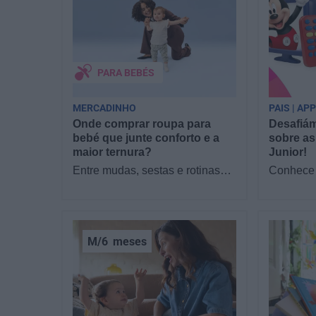
PARA BEBÉS
MERCADINHO
PAIS | AP
Onde comprar roupa para
Desafiám
bebé que junte conforto e a
sobre as
maior ternura?
Junior!
Entre mudas, sestas e rotinas
Conhece 
novas, o que os pais mais
filhos as
procuram com a chegada de um
Junior? 
bebé é simples:…
sofá par
M/6
meses