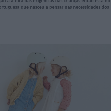
o à altura das exigências das crianças então está no
portuguesa que nasceu a pensar nas necessidades dos