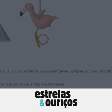
s valia – os produtos são sustentáveis, orgânicos, com produt
o com produtos que fazem a diferença.