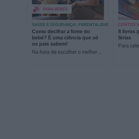
PARA BEBÉS
SAÚDE E SEGURANÇA | PARENTALIDADE
CONTOS E
Como decifrar a fome do
8 livros 
bebé? É uma ciência que só
férias
os pais sabem!
Para cele
Na hora de escolher o melhor
a Estrela
para o seu filho, cada instinto
parceria 
conta. E quando chega a etapa
livraria…
da alimentação a…