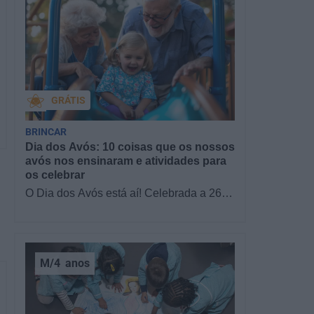
GRÁTIS
BRINCAR
Dia dos Avós: 10 coisas que os nossos
avós nos ensinaram e atividades para
os celebrar
O Dia dos Avós está aí! Celebrada a 26
de julho, a data homenageia todos os
avós, relembrando a importância…
M/4
anos