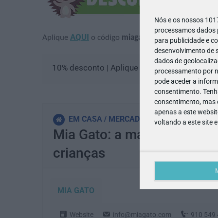
Nós e os nossos 10
processamos dados pe
AQUI
Aplique
o código
miagatoeo
para obter
10% d
para publicidade e c
desenvolvimento de s
dados de geolocalizaç
10% desconto | Aplique o código miagatoeo
processamento por no
pode aceder a inform
consentimento.
Tenh
consentimento, mas q
apenas a este websit
EM CASA
MERCADINHO
voltando a este site 
Mia Gato: a marca sustent
crianças
MIA GATO
Website
info@miagato.com
910 549