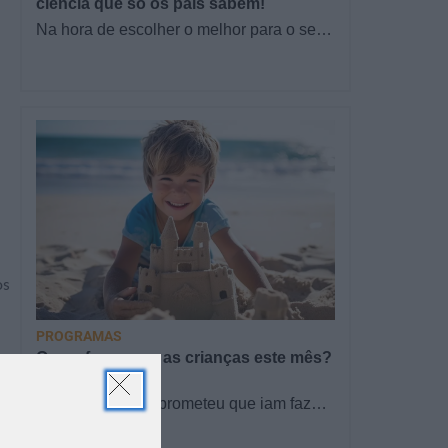
ciência que só os pais sabem!
Na hora de escolher o melhor para o seu
filho, cada instinto conta. E quando chega
a etapa da alimentação a…
os
PROGRAMAS
O que fazer com as crianças este mês?
– Agosto 2026
🍨 Se este verão prometeu que iam fazer
mais do que praia e gelados... este artigo
TODO O PAÍS
é para si. Há um eclipse do…