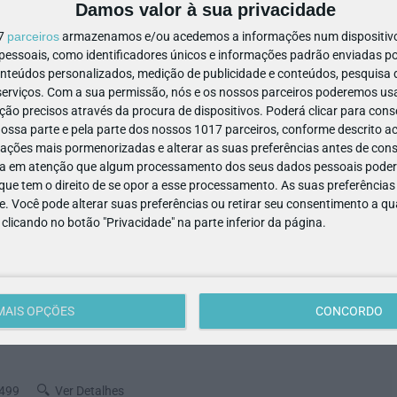
Damos valor à sua privacidade
17
parceiros
armazenamos e/ou acedemos a informações num dispositivo,
ssoais, como identificadores únicos e informações padrão enviadas po
esconto em todos os produtos
.
onteúdos personalizados, medição de publicidade e conteúdos, pesquisa 
erviços.
Com a sua permissão, nós e os nossos parceiros poderemos usar
ão precisos através da procura de dispositivos. Poderá clicar para conse
ssa parte e pela parte dos nossos 1017 parceiros, conforme descrito ac
ações mais pormenorizadas e alterar as suas preferências antes de cons
a em atenção que algum processamento dos seus dados pessoais poderá
ue tem o direito de se opor a esse processamento. As suas preferências
e. Você pode alterar suas preferências ou retirar seu consentimento a 
e clicando no botão "Privacidade" na parte inferior da página.
ável portuguesa à medida das
MAIS OPÇÕES
CONCORDO
 499
Ver Detalhes