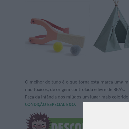
O melhor de tudo é o que torna esta marca uma mai
não tóxicos, de origem controlada e livre de BPA’s.
Faça da infância dos miúdos um lugar mais colorid
CONDIÇÃO ESPECIAL E&O: