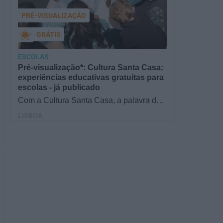
PRÉ-VISUALIZAÇÃO
GRÁTIS
ESCOLAS
Pré-visualização*: Cultura Santa Casa:
experiências educativas gratuitas para
escolas - já publicado
Com a Cultura Santa Casa, a palavra de
ordem é aprender de forma diversificada e
LISBOA
criativa, estimulando o…