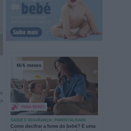
M/6
meses
de
da
PARA BEBÉS
SAÚDE E SEGURANÇA | PARENTALIDADE
Como decifrar a fome do bebé? É uma