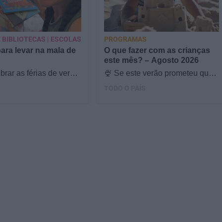
 BIBLIOTECAS | ESCOLAS
PROGRAMAS
para levar na mala de
O que fazer com as crianças
este mês? – Agosto 2026
brar as férias de verão,
🍨 Se este verão prometeu que
s & Ouriços fez uma
iam fazer mais do que praia e
TODO O PAÍS
com a Sofia Vieira, da
gelados... este artigo é para
si. Há um eclipse do…