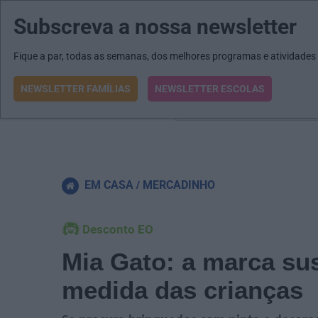
Subscreva a nossa newsletter
MENU
MAIL
JORNAIS
Revista E&O
Passe
arrow_drop_down
Fique a par, todas as semanas, dos melhores programas e atividades
NEWSLETTER FAMÍLIAS
NEWSLETTER ESCOLAS
O que procura?
EM CASA
MERCADINHO
Desconto EO
Mia Gato: a marca su
medida das crianças