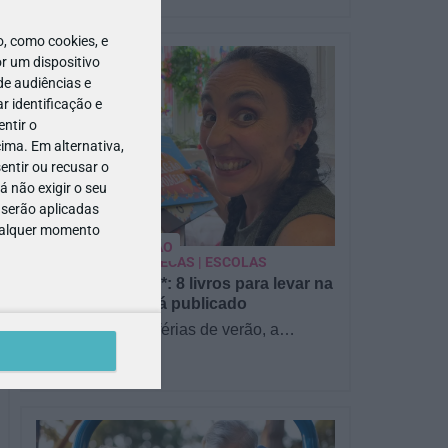
 como cookies, e
r um dispositivo
de audiências e
 identificação e
ntir o
ima. Em alternativa,
entir ou recusar o
 não exigir o seu
 serão aplicadas
PARA BEBÉS
qualquer momento
PRÉ-VISUALIZAÇÃO
CONTOS E BIBLIOTECAS | ESCOLAS
Pré-visualização*: 8 livros para levar na
mala de férias - já publicado
Para celebrar as férias de verão, a
Estrelas & Ouriços fez uma parceria com
a Sofia Vieira, da livraria…