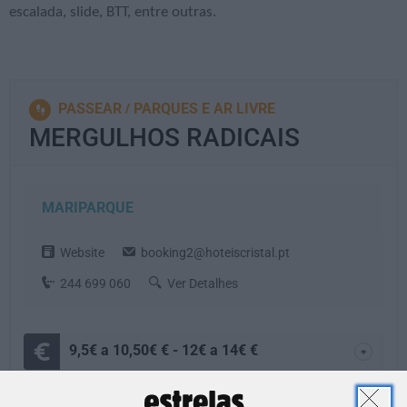
escalada, slide, BTT, entre outras.
PASSEAR
PARQUES E AR LIVRE
MERGULHOS RADICAIS
MARIPARQUE
Website
booking2@hoteiscristal.pt
244 699 060
Ver Detalhes
9,5€ a 10,50€ € - 12€ a 14€ €
+