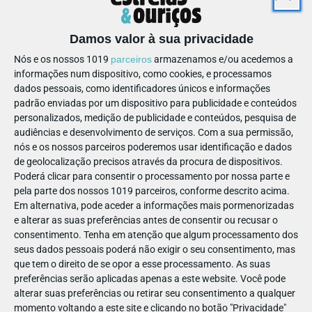
0
Damos valor à sua privacidade
R. António Vitorino, 27
, 2430-677
- Vieira de Leiria
Nós e os nossos 1019
parceiros
armazenamos e/ou acedemos a
informações num dispositivo, como cookies, e processamos
dados pessoais, como identificadores únicos e informações
padrão enviadas por um dispositivo para publicidade e conteúdos
personalizados, medição de publicidade e conteúdos, pesquisa de
audiências e desenvolvimento de serviços.
Com a sua permissão,
RESTAURAÇÃO
ACESSIBILIDADE
MULTIBANCO
nós e os nossos parceiros poderemos usar identificação e dados
de geolocalização precisos através da procura de dispositivos.
Poderá clicar para consentir o processamento por nossa parte e
pela parte dos nossos 1019 parceiros, conforme descrito acima.
Em alternativa, pode aceder a informações mais pormenorizadas
e alterar as suas preferências antes de consentir ou recusar o
consentimento.
Tenha em atenção que algum processamento dos
seus dados pessoais poderá não exigir o seu consentimento, mas
que tem o direito de se opor a esse processamento. As suas
MARCAÇÃO
ACOMPANHAMENTO SEM PAIS
preferências serão aplicadas apenas a este website. Você pode
alterar suas preferências ou retirar seu consentimento a qualquer
momento voltando a este site e clicando no botão "Privacidade"