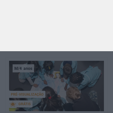
BRINCAR
Dia dos Avós: 10 coisas que os nossos avós nos
ensinaram e atividades para os celebrar
O Dia dos Avós está aí! Celebrada a 26 de julho, a
data homenageia todos os avós, relembrando a
importância…
M/4
anos
PRÉ-VISUALIZAÇÃO
GRÁTIS