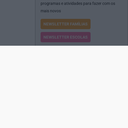
programas e atividades para fazer com os
mais novos
NEWSLETTER FAMÍLIAS
NEWSLETTER ESCOLAS
Passatempos
Produtos e Serviços