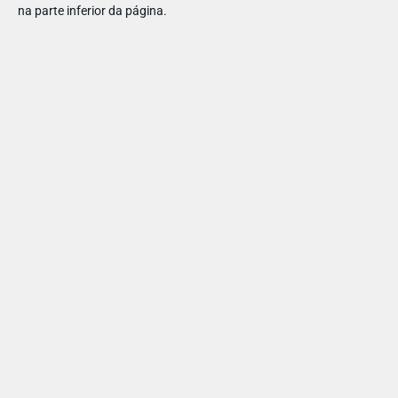
na parte inferior da página.
PARTILHAR ESTE ARTIGO
Também lhe pode interessar
PARA BEBÉS
MERCADINHO
Onde comprar roupa para bebé que junte conforto e
a maior ternura?
Entre mudas, sestas e rotinas novas, o que os pais