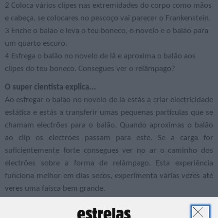
2 Coloca vários clipes nas extremidades do corpo como mãos
e cabeça, se colocares no pescoço vai parecer o Frankenstein.
3 Enche o balão e leva o teu boneco, o novelo e o balão para
um quarto escuro.
4 Esfrega o balão no novelo de lã e aproxima o balão aos
clipes do teu boneco. Consegues ver o relâmpago?
O super cientista explica...
Ao esfregar o balão no novelo de lã estás a criar electricidade
estática e estás a transferir umas pequenas partículas que se
chamam electrões para o balão. Quando aproximas o balão
ao clip os electrões passam para este. Se a carga for
suficientemente forte consegues ver no ar o caminho dos
electrões sobre a forma de relâmpago. Esta experiência
funciona melhor em dias secos, experimenta várias vezes até
veres uma faísca bem grande.
Ciência Divertida
Conteúdos desenvolvidos por