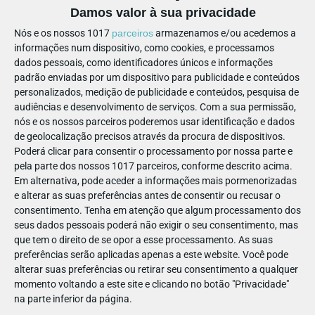
Rali Fotográfico | 6 aos 12 anos
Damos valor à sua privacidade
Nós e os nossos 1017
parceiros
armazenamos e/ou acedemos a
Atividade
informações num dispositivo, como cookies, e processamos
dados pessoais, como identificadores únicos e informações
Os participantes recebem as pistas e saem para o exterior do
padrão enviadas por um dispositivo para publicidade e conteúdos
museu para explorar e fotografar livremente o património
personalizados, medição de publicidade e conteúdos, pesquisa de
"vivo" dos bairros que circundam o Museu das
audiências e desenvolvimento de serviços.
Com a sua permissão,
Comunicações. O ambiente único e o espírito comunitário
nós e os nossos parceiros poderemos usar identificação e dados
rapidamente estimulam os participantes a entrar no desafio.
de geolocalização precisos através da procura de dispositivos.
Poderá clicar para consentir o processamento por nossa parte e
Cada um pode tirar fotografias à vontade com os seus
pela parte dos nossos 1017 parceiros, conforme descrito acima.
telemóveis! De seguida, partilham as experiências vividas.
Em alternativa, pode aceder a informações mais pormenorizadas
e alterar as suas preferências antes de consentir ou recusar o
💰
Preço:
5€
consentimento.
Tenha em atenção que algum processamento dos
seus dados pessoais poderá não exigir o seu consentimento, mas
Labirinto de Verão | 6 aos 12 anos
que tem o direito de se opor a esse processamento. As suas
preferências serão aplicadas apenas a este website. Você pode
Atividade
alterar suas preferências ou retirar seu consentimento a qualquer
momento voltando a este site e clicando no botão "Privacidade"
O Labirinto permite descobrir o museu de forma autónoma e
na parte inferior da página.
divertida. As crianças, com um mapa na mão e ao seu ritmo,