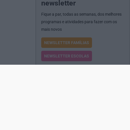
newsletter
Fique a par, todas as semanas, dos melhores
programas e atividades para fazer com os
mais novos
NEWSLETTER FAMÍLIAS
NEWSLETTER ESCOLAS
Passatempos
Produtos e Serviços