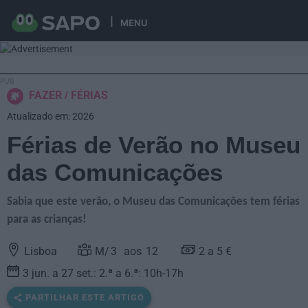
MENU
FAZER
FÉRIAS
Atualizado em: 2026
Férias de Verão no Museu
das Comunicações
Sabia que este verão, o Museu das Comunicações tem férias
para as crianças!
Lisboa
3
12
2 a 5 €
3 jun. a 27 set.: 2.ª a 6.ª: 10h-17h
PARTILHAR ESTE ARTIGO