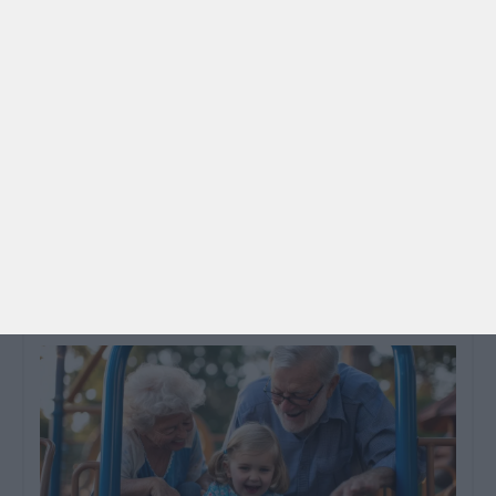
PARA BEBÉS
PRÉ-VISUALIZAÇÃO
CONTOS E BIBLIOTECAS | ESCOLAS
Pré-visualização*: 8 livros para levar na mala de
férias - já publicado
Para celebrar as férias de verão, a Estrelas &
Ouriços fez uma parceria com a Sofia Vieira, da
livraria…