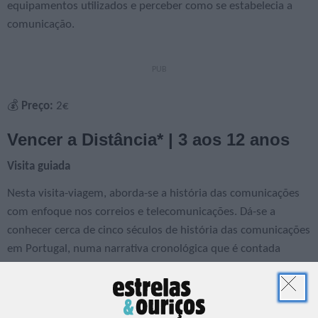
equipamentos utilizados e perceber como se estabelecia a
comunicação.
💰
Preço:
2€
Vencer a Distância* | 3 aos 12 anos
Visita guiada
Nesta visita-viagem, aborda-se a história das comunicações
com enfoque nos correios e telecomunicações. Dá-se a
conhecer cerca de cinco séculos de história das comunicações
em Portugal, numa narrativa cronológica que é contada
através do testemunho de peças do passado e do presente.
💰
Preço:
2€