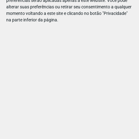
preferências serão aplicadas apenas a este website. Você pode
alterar suas preferências ou retirar seu consentimento a qualquer
momento voltando a este site e clicando no botão "Privacidade"
na parte inferior da página.
RESTAURAÇÃO
ACESSIBILIDADE
MULTIBANCO
MARCAÇÃO
ACOMPANHAMENTO SEM PAIS
PARTILHAR ESTE ARTIGO
Também lhe pode interessar