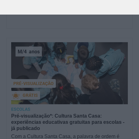
importância…
M/4
anos
PRÉ-VISUALIZAÇÃO
GRÁTIS
ESCOLAS
Pré-visualização*: Cultura Santa Casa:
experiências educativas gratuitas para escolas -
já publicado
Com a Cultura Santa Casa, a palavra de ordem é