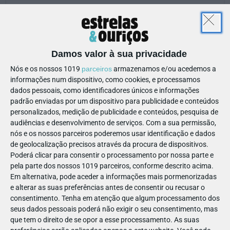
MUSEU DE CERA DOS DESCOBRIMENTOS
Website
Damos valor à sua privacidade
geral@museuceradescobrimentos.com
Nós e os nossos 1019
parceiros
armazenamos e/ou acedemos a
informações num dispositivo, como cookies, e processamos
282 039 650
Ver Detalhes
dados pessoais, como identificadores únicos e informações
padrão enviadas por um dispositivo para publicidade e conteúdos
personalizados, medição de publicidade e conteúdos, pesquisa de
4€ € - 6€ €
audiências e desenvolvimento de serviços.
Com a sua permissão,
+
nós e os nossos parceiros poderemos usar identificação e dados
de geolocalização precisos através da procura de dispositivos.
Poderá clicar para consentir o processamento por nossa parte e
0
pela parte dos nossos 1019 parceiros, conforme descrito acima.
Em alternativa, pode aceder a informações mais pormenorizadas
e alterar as suas preferências antes de consentir ou recusar o
Urbanização Marina da Lagos - Edifício Astrolábio,
consentimento.
Tenha em atenção que algum processamento dos
Lote 24, Loja 3
, 8600-315
- Lagos
seus dados pessoais poderá não exigir o seu consentimento, mas
que tem o direito de se opor a esse processamento. As suas