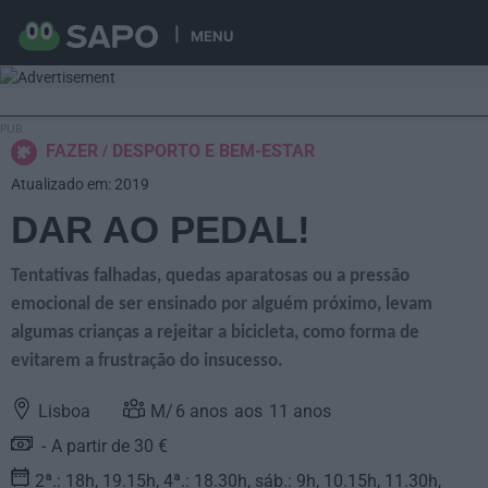
MENU
FAZER
DESPORTO E BEM-ESTAR
Atualizado em: 2019
DAR AO PEDAL!
Tentativas falhadas, quedas aparatosas ou a pressão
emocional de ser ensinado por alguém próximo, levam
algumas crianças a rejeitar a bicicleta, como forma de
evitarem a frustração do insucesso.
Lisboa
6
anos
11
anos
A partir de 30 €
2ª.: 18h, 19.15h, 4ª.: 18.30h, sáb.: 9h, 10.15h, 11.30h,