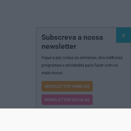
Subscreva a nossa
newsletter
Fique a par, todas as semanas, dos melhores
programas e atividades para fazer com os
mais novos
NEWSLETTER FAMÍLIAS
NEWSLETTER ESCOLAS