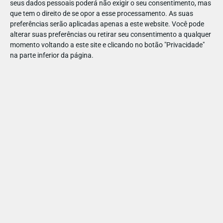
seus dados pessoais poderá não exigir o seu consentimento, mas
Website
info@cenasapedal.com
que tem o direito de se opor a esse processamento. As suas
preferências serão aplicadas apenas a este website. Você pode
917 489 631
Ver Detalhes
alterar suas preferências ou retirar seu consentimento a qualquer
momento voltando a este site e clicando no botão "Privacidade"
na parte inferior da página.
A partir de 30 €
+
6
anos
11
anos
Rua Fernando Palha, 50
, 1950-132
- Lisboa
RESTAURAÇÃO
ACESSIBILIDADE
MULTIBANCO