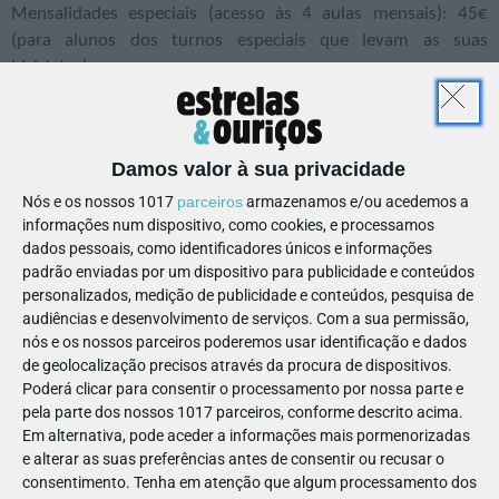
Mensalidades especiais (acesso às 4 aulas mensais): 45€
(para alunos dos turnos especiais que levam as suas
bicicletas);
Pacotes de aulas, qualquer turno: 30€ (1 aula), 100€ (4
aulas), 180€ (8 aulas), 320€ (16 aulas).
Site
Mais informações:
Damos valor à sua privacidade
Obs.: Possibilidade de realização de cursos intensivos
Nós e os nossos 1017
parceiros
armazenamos e/ou acedemos a
durante as pausas letivas. Horário a combinar na altura da
informações num dispositivo, como cookies, e processamos
inscrição.
dados pessoais, como identificadores únicos e informações
padrão enviadas por um dispositivo para publicidade e conteúdos
personalizados, medição de publicidade e conteúdos, pesquisa de
audiências e desenvolvimento de serviços.
Com a sua permissão,
nós e os nossos parceiros poderemos usar identificação e dados
FAZER
DESPORTO E BEM-ESTAR
de geolocalização precisos através da procura de dispositivos.
DAR AO PEDAL!
Poderá clicar para consentir o processamento por nossa parte e
pela parte dos nossos 1017 parceiros, conforme descrito acima.
Em alternativa, pode aceder a informações mais pormenorizadas
e alterar as suas preferências antes de consentir ou recusar o
CENAS A PEDAL
consentimento.
Tenha em atenção que algum processamento dos