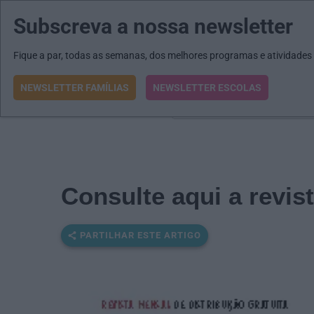
Subscreva a nossa newsletter
MENU
MAIL
JORNAIS
Revista E&O
Passe
arrow_drop_down
Fique a par, todas as semanas, dos melhores programas e atividades
NEWSLETTER FAMÍLIAS
NEWSLETTER ESCOLAS
O que procura?
Consulte aqui a revist
PARTILHAR ESTE ARTIGO