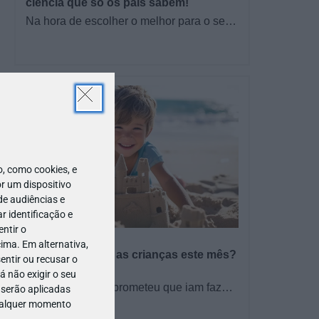
ciência que só os pais sabem!
Na hora de escolher o melhor para o seu
filho, cada instinto conta. E quando chega
a etapa da alimentação a…
 como cookies, e
r um dispositivo
de audiências e
 identificação e
ntir o
PROGRAMAS
ima. Em alternativa,
O que fazer com as crianças este mês?
entir ou recusar o
– Agosto 2026
 não exigir o seu
🍨 Se este verão prometeu que iam fazer
 serão aplicadas
mais do que praia e gelados... este artigo
qualquer momento
TODO O PAÍS
é para si. Há um eclipse do…