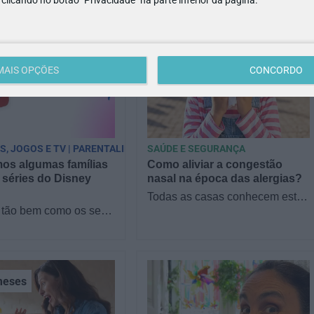
MAIS OPÇÕES
CONCORDO
PS, JOGOS E TV | PARENTALIDADE
SAÚDE E SEGURANÇA
os algumas famílias
Como aliviar a congestão
 séries do Disney
nasal na época das alergias?
Todas as casas conhecem este
tão bem como os seus
filme: está tudo bem, até que
 séries do Disney
alguém começa a espirrar, com
Reunimos famílias no
o nariz entupido ou…
a responder a…
eses