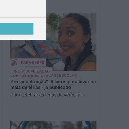
PARA BEBÉS
PRÉ-VISUALIZAÇÃO
CONTOS E BIBLIOTECAS | ESCOLAS
Pré-visualização*: 8 livros para levar na
mala de férias - já publicado
Para celebrar as férias de verão, a
Estrelas & Ouriços fez uma parceria com
a Sofia Vieira, da livraria…