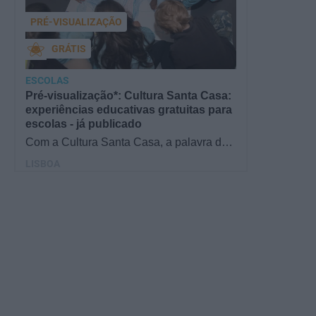
PRÉ-VISUALIZAÇÃO
GRÁTIS
ESCOLAS
Pré-visualização*: Cultura Santa Casa:
experiências educativas gratuitas para
escolas - já publicado
Com a Cultura Santa Casa, a palavra de
ordem é aprender de forma diversificada e
LISBOA
criativa, estimulando o…