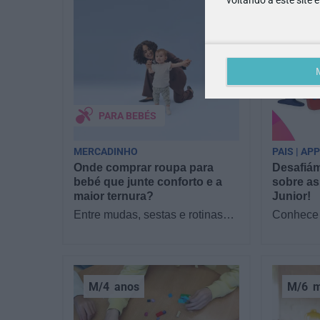
PARA BEBÉS
MERCADINHO
PAIS | AP
Onde comprar roupa para
Desafiám
bebé que junte conforto e a
sobre as
maior ternura?
Junior!
Entre mudas, sestas e rotinas
Conhece 
novas, o que os pais mais
filhos as
procuram com a chegada de um
Junior? 
bebé é simples:…
sofá par
M/4
anos
M/6
m