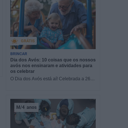
GRÁTIS
BRINCAR
Dia dos Avós: 10 coisas que os nossos
avós nos ensinaram e atividades para
os celebrar
O Dia dos Avós está aí! Celebrada a 26
de julho, a data homenageia todos os
avós, relembrando a importância…
M/4
anos