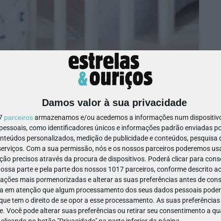
bril
Damos valor à sua privacidade
17
parceiros
armazenamos e/ou acedemos a informações num dispositivo,
ssoais, como identificadores únicos e informações padrão enviadas po
onteúdos personalizados, medição de publicidade e conteúdos, pesquisa 
erviços.
Com a sua permissão, nós e os nossos parceiros poderemos usar
ão precisos através da procura de dispositivos. Poderá clicar para conse
ssa parte e pela parte dos nossos 1017 parceiros, conforme descrito ac
ações mais pormenorizadas e alterar as suas preferências antes de cons
a em atenção que algum processamento dos seus dados pessoais poderá
ue tem o direito de se opor a esse processamento. As suas preferências
e. Você pode alterar suas preferências ou retirar seu consentimento a 
e clicando no botão "Privacidade" na parte inferior da página.