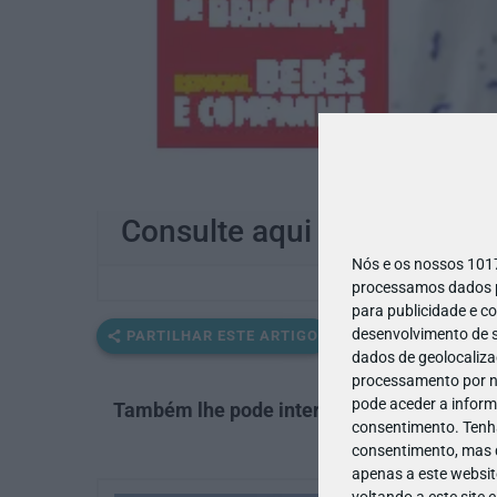
Consulte aqui a revista de a
Nós e os nossos 10
processamos dados pe
para publicidade e c
desenvolvimento de s
PARTILHAR ESTE ARTIGO
dados de geolocalizaç
processamento por no
pode aceder a inform
Também lhe pode interessar
consentimento.
Tenh
consentimento, mas q
apenas a este websit
voltando a este site 