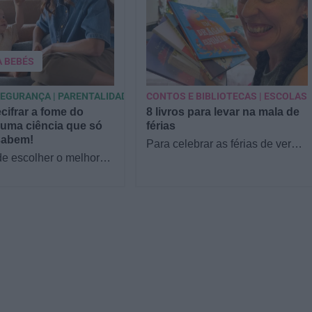
A BEBÉS
SEGURANÇA | PARENTALIDADE
CONTOS E BIBLIOTECAS | ESCOLAS
ifrar a fome do
8 livros para levar na mala de
uma ciência que só
férias
sabem!
Para celebrar as férias de verão,
de escolher o melhor
a Estrelas & Ouriços fez uma
 filho, cada instinto
parceria com a Sofia Vieira, da
 quando chega a etapa
livraria…
ntação a…