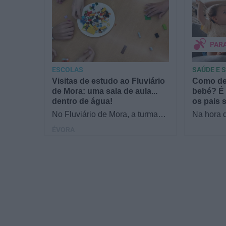
PAR
ESCOLAS
SAÚDE E 
Visitas de estudo ao Fluviário
Como dec
de Mora: uma sala de aula...
bebé? É 
dentro de água!
os pais 
No Fluviário de Mora, a turma
Na hora 
fica de olhos nos olhos com a
para o seu
ÉVORA
natureza! Os alunos descobrem
conta. E
o mundo aquático…
da alime