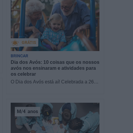
GRÁTIS
BRINCAR
Dia dos Avós: 10 coisas que os nossos
avós nos ensinaram e atividades para
os celebrar
O Dia dos Avós está aí! Celebrada a 26
de julho, a data homenageia todos os
avós, relembrando a importância…
M/4
anos