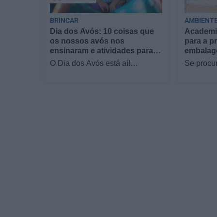
BRINCAR
AMBIENTE
Dia dos Avós: 10 coisas que
Academia
os nossos avós nos
para a pr
ensinaram e atividades para
embalag
os celebrar
até 31 de
O Dia dos Avós está aí!
Se procu
Celebrada a 26 de julho, a data
gratuita 
homenageia todos os avós,
verão, em
relembrando a importância…
colónias 