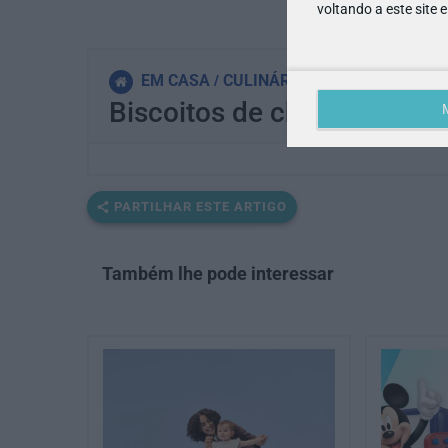
voltando a este site 
EM CASA
CULINÁRIA
Biscoitos de chocolate
PARTILHAR ESTE ARTIGO
Também lhe pode interessar