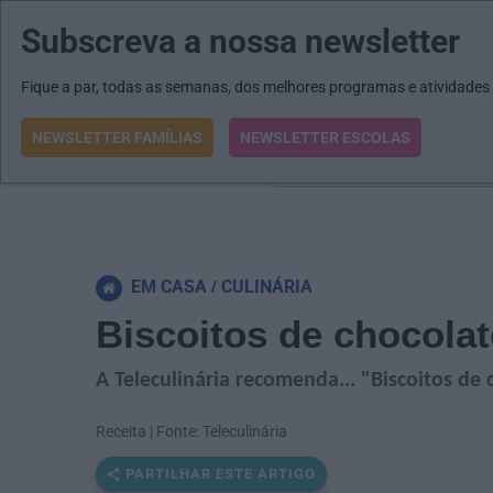
Subscreva a nossa newsletter
MENU
MAIL
JORNAIS
Revista E&O
Passe
arrow_drop_down
Fique a par, todas as semanas, dos melhores programas e atividades
NEWSLETTER FAMÍLIAS
NEWSLETTER ESCOLAS
O que procura?
EM CASA
CULINÁRIA
Biscoitos de chocolat
A Teleculinária recomenda... "Biscoitos de 
Receita | Fonte: Teleculinária
PARTILHAR ESTE ARTIGO