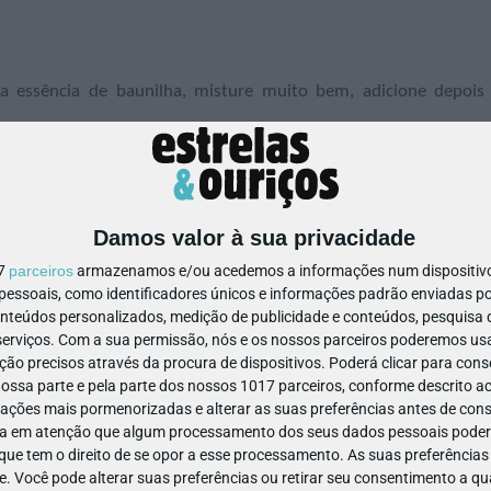
 a essência de baunilha, misture muito bem, adicione depois
depois estenda a massa numa bancada polvilhada com farinha
de das rodelas e disponha-as sobre as restantes rodelas de mo
Damos valor à sua privacidade
com margarina e polvilhados com farinha e leve ao forno pr
17
parceiros
armazenamos e/ou acedemos a informações num dispositivo,
até que fiquem cozidas e douradinhas. Retire do forno, deixe-
ssoais, como identificadores únicos e informações padrão enviadas po
refecer;
onteúdos personalizados, medição de publicidade e conteúdos, pesquisa 
açúcar, mexa, leve ao lume, deixe ferver e retire do lume. Adicio
erviços.
Com a sua permissão, nós e os nossos parceiros poderemos usar
r um creme liso e deixe amornar;
ão precisos através da procura de dispositivos. Poderá clicar para conse
er e sirva decorados a gosto.
ssa parte e pela parte dos nossos 1017 parceiros, conforme descrito ac
ações mais pormenorizadas e alterar as suas preferências antes de cons
a em atenção que algum processamento dos seus dados pessoais poderá
ue tem o direito de se opor a esse processamento. As suas preferências
e. Você pode alterar suas preferências ou retirar seu consentimento a 