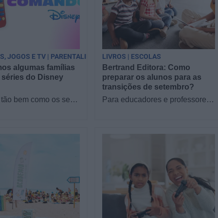
PS, JOGOS E TV | PARENTALIDADE
LIVROS | ESCOLAS
os algumas famílias
Bertrand Editora: Como
 séries do Disney
preparar os alunos para as
transições de setembro?
tão bem como os seus
Para educadores e professores,
 séries do Disney
o desafio começa antes do
Reunimos famílias no
primeiro dia de aulas: como
a responder a…
orientar as famílias…