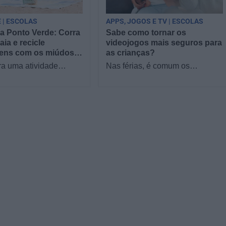
 | ESCOLAS
APPS, JOGOS E TV | ESCOLAS
 Ponto Verde: Corra
Sabe como tornar os
aia e recicle
videojogos mais seguros para
ens com os miúdos,
as crianças?
 julho!
ra uma atividade
Nas férias, é comum os
e inesquecível para este
videojogos passarem a ocupar
 família ou para
mais tempo do dia das crianças,
de férias,…
o que não tem de ser um…