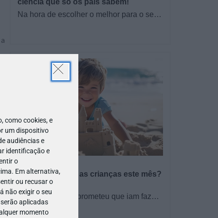
ciência que só os pais sabem!
Na hora de escolher o melhor para o seu
filho, cada instinto conta. E quando chega
a etapa da alimentação a…
 a
 e
do
é-
 como cookies, e
as
r um dispositivo
de audiências e
ne
 identificação e
ntir o
PROGRAMAS
ima. Em alternativa,
O que fazer com as crianças este mês?
entir ou recusar o
– Agosto 2026
 não exigir o seu
🍨 Se este verão prometeu que iam fazer
 serão aplicadas
mais do que praia e gelados... este artigo
TODO O PAÍS
qualquer momento
é para si. Há um eclipse do…