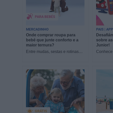
PARA BEBÉS
MERCADINHO
PAIS | AP
Onde comprar roupa para
Desafiám
bebé que junte conforto e a
sobre as
maior ternura?
Junior!
Entre mudas, sestas e rotinas
Conhece 
novas, o que os pais mais
filhos as
procuram com a chegada de um
Junior? 
bebé é simples:…
sofá par
GRÁTIS