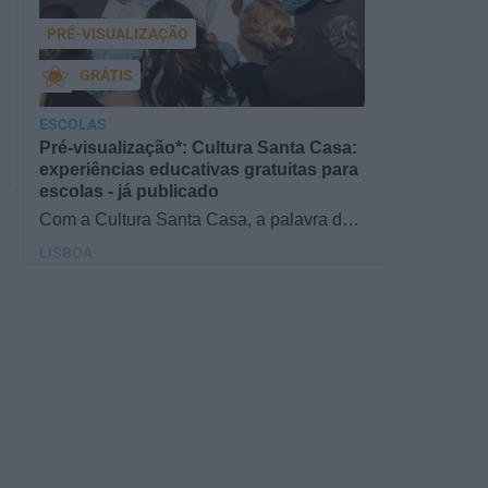
PRÉ-VISUALIZAÇÃO
GRÁTIS
ESCOLAS
Pré-visualização*: Cultura Santa Casa:
experiências educativas gratuitas para
escolas - já publicado
Com a Cultura Santa Casa, a palavra de
ordem é aprender de forma diversificada e
LISBOA
criativa, estimulando o…