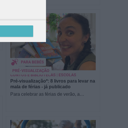
PARA BEBÉS
PRÉ-VISUALIZAÇÃO
CONTOS E BIBLIOTECAS | ESCOLAS
Pré-visualização*: 8 livros para levar na
mala de férias - já publicado
Para celebrar as férias de verão, a
Estrelas & Ouriços fez uma parceria com
a Sofia Vieira, da livraria…