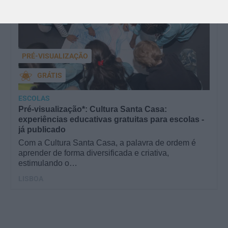
M/4
anos
PRÉ-VISUALIZAÇÃO
GRÁTIS
ESCOLAS
Pré-visualização*: Cultura Santa Casa:
experiências educativas gratuitas para escolas -
já publicado
Com a Cultura Santa Casa, a palavra de ordem é
aprender de forma diversificada e criativa,
estimulando o…
LISBOA