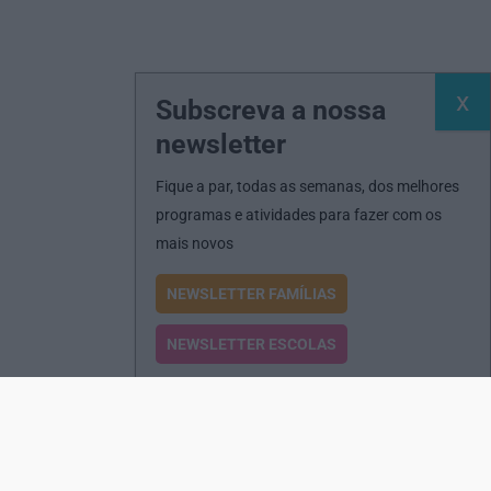
Subscreva a nossa
newsletter
Fique a par, todas as semanas, dos melhores
programas e atividades para fazer com os
mais novos
NEWSLETTER FAMÍLIAS
NEWSLETTER ESCOLAS