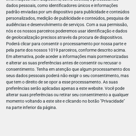
dados pessoais, como identificadores únicos e informações
padrão enviadas por um dispositivo para publicidade e conteúdos
PARA BEBÉS
personalizados, medição de publicidade e conteúdos, pesquisa de
audiências e desenvolvimento de serviços.
Com a sua permissão,
nós e os nossos parceiros poderemos usar identificação e dados
MERCADINHO
de geolocalização precisos através da procura de dispositivos.
Onde comprar roupa para bebé que junte conforto e
Poderá clicar para consentir o processamento por nossa parte e
a maior ternura?
pela parte dos nossos 1019 parceiros, conforme descrito acima.
Entre mudas, sestas e rotinas novas, o que os pais
Em alternativa, pode aceder a informações mais pormenorizadas
mais procuram com a chegada de um bebé é simples:
e alterar as suas preferências antes de consentir ou recusar o
…
consentimento.
Tenha em atenção que algum processamento dos
seus dados pessoais poderá não exigir o seu consentimento, mas
que tem o direito de se opor a esse processamento. As suas
preferências serão aplicadas apenas a este website. Você pode
alterar suas preferências ou retirar seu consentimento a qualquer
momento voltando a este site e clicando no botão "Privacidade"
na parte inferior da página.