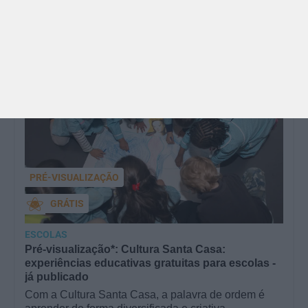
importância…
M/4
anos
PRÉ-VISUALIZAÇÃO
GRÁTIS
ESCOLAS
Pré-visualização*: Cultura Santa Casa:
experiências educativas gratuitas para escolas -
já publicado
Com a Cultura Santa Casa, a palavra de ordem é