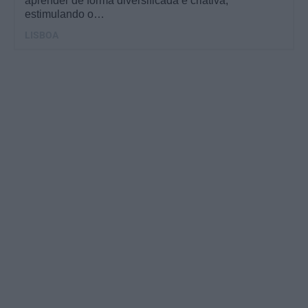
aprender de forma diversificada e criativa,
estimulando o…
LISBOA