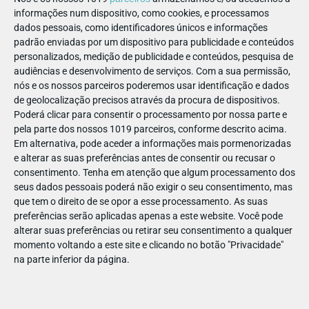
informações num dispositivo, como cookies, e processamos
dados pessoais, como identificadores únicos e informações
padrão enviadas por um dispositivo para publicidade e conteúdos
personalizados, medição de publicidade e conteúdos, pesquisa de
audiências e desenvolvimento de serviços.
Com a sua permissão,
nós e os nossos parceiros poderemos usar identificação e dados
de geolocalização precisos através da procura de dispositivos.
Poderá clicar para consentir o processamento por nossa parte e
pela parte dos nossos 1019 parceiros, conforme descrito acima.
PARA BEBÉS
Em alternativa, pode aceder a informações mais pormenorizadas
e alterar as suas preferências antes de consentir ou recusar o
consentimento.
Tenha em atenção que algum processamento dos
MERCADINHO
seus dados pessoais poderá não exigir o seu consentimento, mas
Onde comprar roupa para bebé que junte conforto e
que tem o direito de se opor a esse processamento. As suas
a maior ternura?
preferências serão aplicadas apenas a este website. Você pode
Entre mudas, sestas e rotinas novas, o que os pais
alterar suas preferências ou retirar seu consentimento a qualquer
mais procuram com a chegada de um bebé é simples:
momento voltando a este site e clicando no botão "Privacidade"
…
na parte inferior da página.