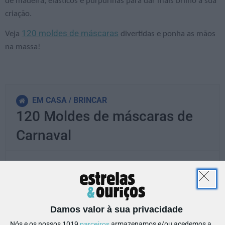
de madeira, elásticos e purpurinas para dar mais brilho à sua
criação.
120 moldes de máscaras
Veja
divertidas e ponha as mãos
na massa!
EM CASA
BRINCAR
120 Moldes de máscaras de
Carnaval
PARTILHAR ESTE ARTIGO
Damos valor à sua privacidade
Também lhe pode interessar
Nós e os nossos 1019
parceiros
armazenamos e/ou acedemos a