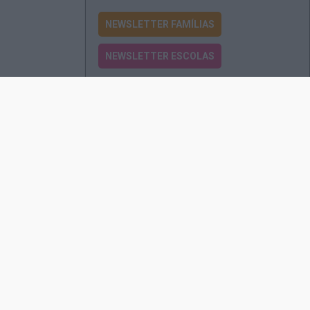
NEWSLETTER FAMÍLIAS
NEWSLETTER ESCOLAS
Passatempos
Produtos e Serviços
Assinatura
Edições Revista EO