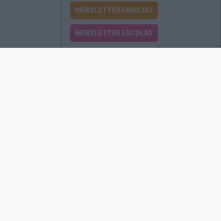
NEWSLETTER FAMÍLIAS
NEWSLETTER ESCOLAS
Passatempos
Produtos e Serviços
Assinatura
Edições Revista EO