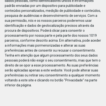
dados pessoais, como identificadores únicos e informações
padrão enviadas por um dispositivo para publicidade e
conteúdos personalizados, medição de publicidade e conteúdos,
pesquisa de audiências e desenvolvimento de serviços.
Com a
sua permissão, nós e os nossos parceiros poderemos usar
MAR
02
identificação e dados de geolocalização precisos através da
procura de dispositivos. Poderá clicar para consentir o
processamento por nossa parte e pela parte dos nossos 1019
parceiros, conforme descrito acima. Em alternativa, pode aceder
03_Banner_790x494 (1)
a informações mais pormenorizadas e alterar as suas
preferências antes de consentir ou recusar o consentimento.
Tenha em atenção que algum processamento dos seus dados
pessoais poderá não exigir o seu consentimento, mas que tem o
direito de se opor a esse processamento. As suas preferências
serão aplicadas apenas a este website. Você pode alterar suas
preferências ou retirar seu consentimento a qualquer momento
voltando a este site e clicando no botão "Privacidade" na parte
inferior da página.