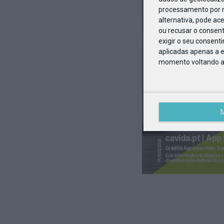
processamento por n
alternativa, pode ac
ou recusar o consen
exigir o seu consent
aplicadas apenas a e
momento voltando a e