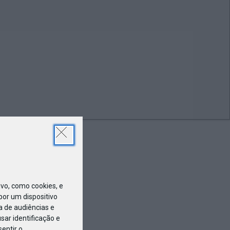
MAR
02
94_72dpi
o, como cookies, e
or um dispositivo
a de audiências e
ar identificação e
entir o