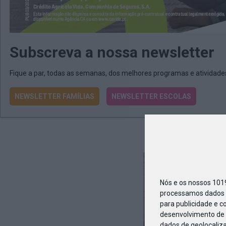
Subscreva a nossa newsletter
Fique a par, todas as semanas, dos melhores programas e atividad
NEWSLETTER FAMÍLIAS
NEWSLETTER ESCOLAS
03_Bann
Nós e os nossos 10
processamos dados p
para publicidade e c
desenvolvimento de 
dados de geolocaliza