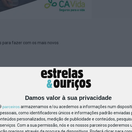
es para fazer com os mais novos
er On-line_032026_740x4
Damos valor à sua privacidade
19
parceiros
armazenamos e/ou acedemos a informações num dispositiv
essoais, como identificadores únicos e informações padrão enviadas p
onteúdos personalizados, medição de publicidade e conteúdos, pesquis
serviços.
Com a sua permissão, nós e os nossos parceiros poderemos us
ção precisos através da procura de dispositivos. Poderá clicar para cons