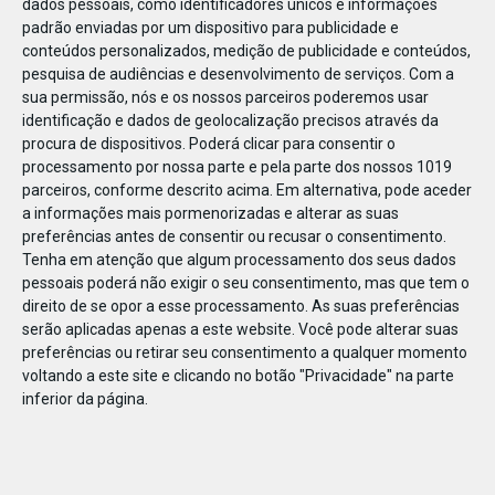
dados pessoais, como identificadores únicos e informações
padrão enviadas por um dispositivo para publicidade e
conteúdos personalizados, medição de publicidade e conteúdos,
pesquisa de audiências e desenvolvimento de serviços.
Com a
sua permissão, nós e os nossos parceiros poderemos usar
JAN
19
identificação e dados de geolocalização precisos através da
procura de dispositivos. Poderá clicar para consentir o
processamento por nossa parte e pela parte dos nossos 1019
parceiros, conforme descrito acima. Em alternativa, pode aceder
01_botão fixo_04_FEIRA_BEBE –
a informações mais pormenorizadas e alterar as suas
preferências antes de consentir ou recusar o consentimento.
FRALDAS_CNT_DO_BEBE_365x240
Tenha em atenção que algum processamento dos seus dados
pessoais poderá não exigir o seu consentimento, mas que tem o
direito de se opor a esse processamento. As suas preferências
serão aplicadas apenas a este website. Você pode alterar suas
preferências ou retirar seu consentimento a qualquer momento
voltando a este site e clicando no botão "Privacidade" na parte
inferior da página.