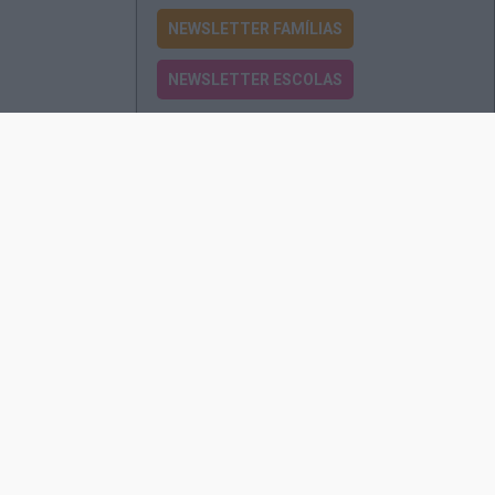
NEWSLETTER FAMÍLIAS
NEWSLETTER ESCOLAS
Passatempos
Produtos e Serviços
Assinatura
Edições Revista EO