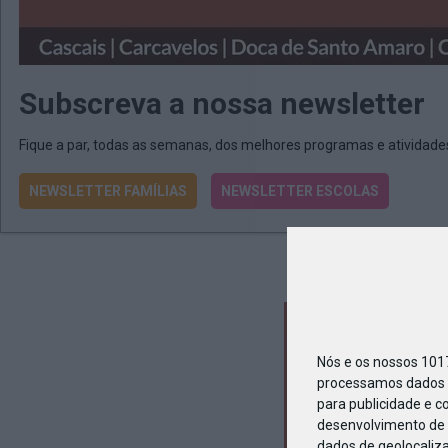
Subscreva a nossa newsletter
Fique a par, todas as semanas, dos melhores programas e atividad
NEWSLETTER FAMÍLIAS
NEWSLETTER ESCOLAS
Nós e os nossos 10
processamos dados p
para publicidade e c
desenvolvimento de 
dados de geolocaliza