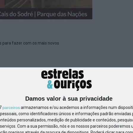
es para fazer com os mais novos
01_banner seccção (1) (1)
Damos valor à sua privacidade
17
parceiros
armazenamos e/ou acedemos a informações num dispositiv
essoais, como identificadores únicos e informações padrão enviadas p
onteúdos personalizados, medição de publicidade e conteúdos, pesquis
serviços.
Com a sua permissão, nós e os nossos parceiros poderemos us
ção precisos através da procura de dispositivos. Poderá clicar para cons