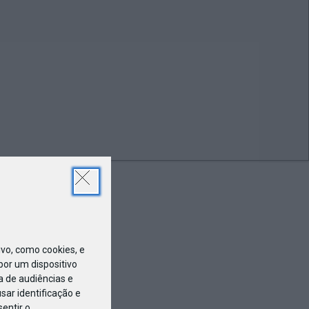
JAN
07
o, como cookies, e
or um dispositivo
a de audiências e
ar identificação e
entir o