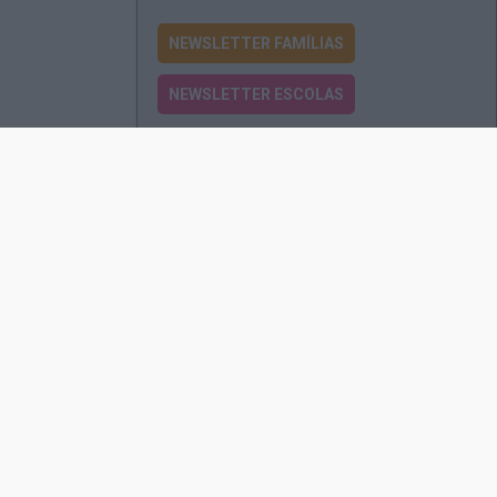
NEWSLETTER FAMÍLIAS
NEWSLETTER ESCOLAS
Passatempos
Produtos e Serviços
Assinatura
Edições Revista EO