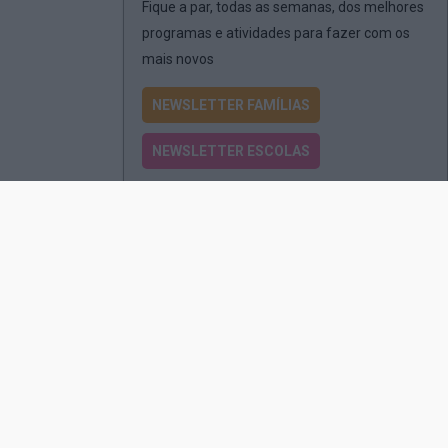
Fique a par, todas as semanas, dos melhores
programas e atividades para fazer com os
mais novos
NEWSLETTER FAMÍLIAS
NEWSLETTER ESCOLAS
Passatempos
Produtos e Serviços