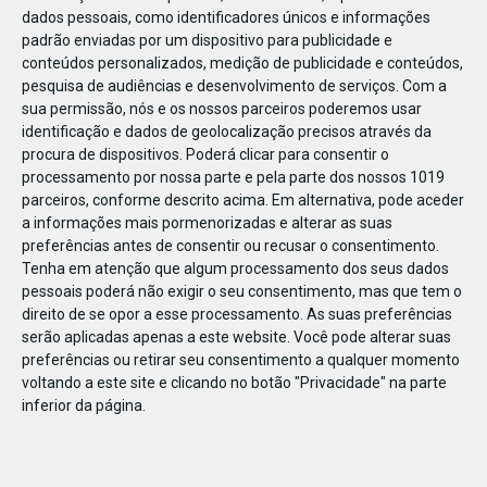
dados pessoais, como identificadores únicos e informações
padrão enviadas por um dispositivo para publicidade e
conteúdos personalizados, medição de publicidade e conteúdos,
pesquisa de audiências e desenvolvimento de serviços.
Com a
sua permissão, nós e os nossos parceiros poderemos usar
NOV
03
identificação e dados de geolocalização precisos através da
procura de dispositivos. Poderá clicar para consentir o
processamento por nossa parte e pela parte dos nossos 1019
parceiros, conforme descrito acima. Em alternativa, pode aceder
11_Banner On-
a informações mais pormenorizadas e alterar as suas
line_092025_740x494_Banner 740×494
preferências antes de consentir ou recusar o consentimento.
Tenha em atenção que algum processamento dos seus dados
copy_Banner 740×494 copy (1) (1)
pessoais poderá não exigir o seu consentimento, mas que tem o
direito de se opor a esse processamento. As suas preferências
serão aplicadas apenas a este website. Você pode alterar suas
preferências ou retirar seu consentimento a qualquer momento
voltando a este site e clicando no botão "Privacidade" na parte
inferior da página.