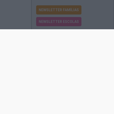
NEWSLETTER FAMÍLIAS
NEWSLETTER ESCOLAS
Passatempos
Produtos e Serviços
Assinatura
Edições Revista EO