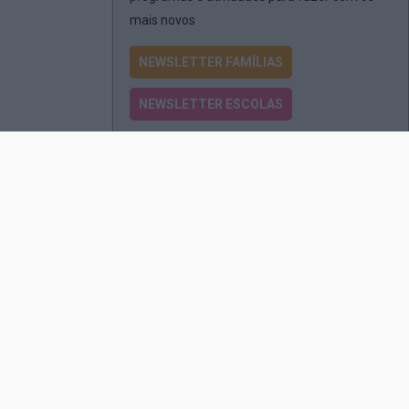
mais novos
NEWSLETTER FAMÍLIAS
NEWSLETTER ESCOLAS
Passatempos
Produtos e Serviços
Assinatura