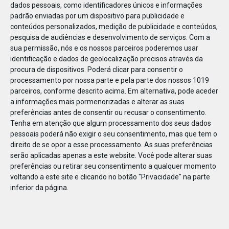
dados pessoais, como identificadores únicos e informações
padrão enviadas por um dispositivo para publicidade e
conteúdos personalizados, medição de publicidade e conteúdos,
pesquisa de audiências e desenvolvimento de serviços.
Com a
sua permissão, nós e os nossos parceiros poderemos usar
SET
15
identificação e dados de geolocalização precisos através da
procura de dispositivos. Poderá clicar para consentir o
processamento por nossa parte e pela parte dos nossos 1019
parceiros, conforme descrito acima. Em alternativa, pode aceder
2025-09-Bolt-for-family-campaign-
a informações mais pormenorizadas e alterar as suas
preferências antes de consentir ou recusar o consentimento.
productions-button-fixed
Tenha em atenção que algum processamento dos seus dados
pessoais poderá não exigir o seu consentimento, mas que tem o
direito de se opor a esse processamento. As suas preferências
serão aplicadas apenas a este website. Você pode alterar suas
preferências ou retirar seu consentimento a qualquer momento
voltando a este site e clicando no botão "Privacidade" na parte
inferior da página.