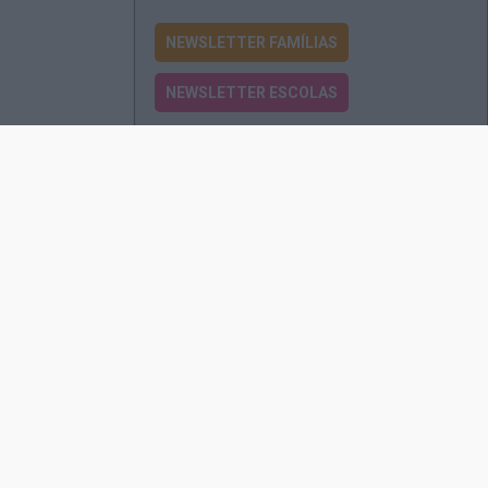
NEWSLETTER FAMÍLIAS
NEWSLETTER ESCOLAS
Passatempos
Produtos e Serviços
Assinatura
Edições Revista EO