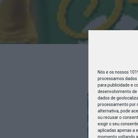
05_Botão
Nós e os nossos 10
processamos dados p
para publicidade e c
desenvolvimento de 
dados de geolocaliza
processamento por n
alternativa, pode ac
ou recusar o consen
exigir o seu consent
aplicadas apenas a e
momento voltando a e