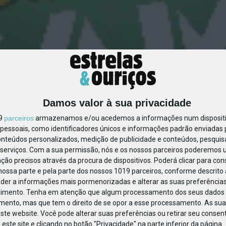
Damos valor à sua privacidade
fixo_bónus_Ferias Verao 
19
parceiros
armazenamos e/ou acedemos a informações num dispositiv
essoais, como identificadores únicos e informações padrão enviadas p
onteúdos personalizados, medição de publicidade e conteúdos, pesquis
serviços.
Com a sua permissão, nós e os nossos parceiros poderemos us
ção precisos através da procura de dispositivos. Poderá clicar para cons
ossa parte e pela parte dos nossos 1019 parceiros, conforme descrito
eder a informações mais pormenorizadas e alterar as suas preferências
timento.
Tenha em atenção que algum processamento dos seus dados 
imento, mas que tem o direito de se opor a esse processamento. As sua
ste website. Você pode alterar suas preferências ou retirar seu conse
ste site e clicando no botão "Privacidade" na parte inferior da página.