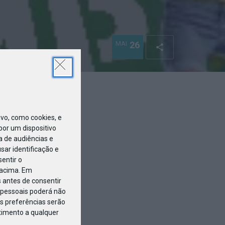
MAI
26
360x237_F
o, como cookies, e
or um dispositivo
a de audiências e
ar identificação e
entir o
 acima. Em
 antes de consentir
pessoais poderá não
s preferências serão
ntimento a qualquer