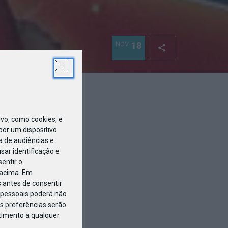
NOV
18
0x237
o, como cookies, e
or um dispositivo
a de audiências e
ar identificação e
entir o
 acima. Em
 antes de consentir
pessoais poderá não
s preferências serão
ntimento a qualquer