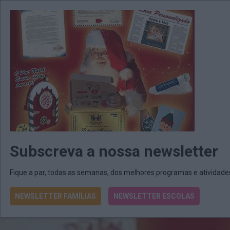
MENU
MAIL
JORNAIS
Revista E&O
Passe
arrow_drop_down
Subscreva a nossa newsletter
Fique a par, todas as semanas, dos melhores programas e atividad
NEWSLETTER FAMÍLIAS
NEWSLETTER ESCOLAS