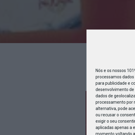
11_C
Nós e os nossos 10
processamos dados p
para publicidade e c
desenvolvimento de 
dados de geolocaliza
processamento por n
alternativa, pode ac
ou recusar o consen
exigir o seu consent
aplicadas apenas a e
momento voltando a e