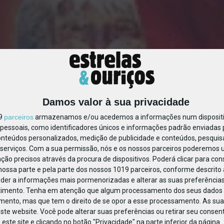
Damos valor à sua privacidade
artaPaiNatal_botãofixo_36
19
parceiros
armazenamos e/ou acedemos a informações num dispositiv
essoais, como identificadores únicos e informações padrão enviadas p
onteúdos personalizados, medição de publicidade e conteúdos, pesquis
serviços.
Com a sua permissão, nós e os nossos parceiros poderemos us
ção precisos através da procura de dispositivos. Poderá clicar para cons
ossa parte e pela parte dos nossos 1019 parceiros, conforme descrito
eder a informações mais pormenorizadas e alterar as suas preferências
timento.
Tenha em atenção que algum processamento dos seus dados 
imento, mas que tem o direito de se opor a esse processamento. As sua
ste website. Você pode alterar suas preferências ou retirar seu conse
ste site e clicando no botão "Privacidade" na parte inferior da página.