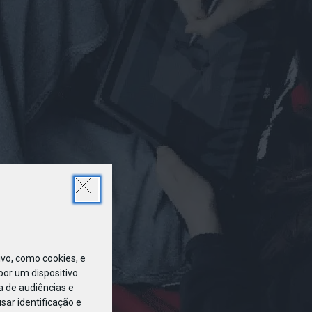
SET
09
L (2)
o, como cookies, e
or um dispositivo
a de audiências e
ar identificação e