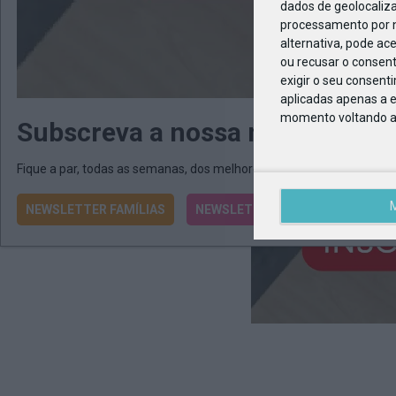
dados de geolocaliza
processamento por n
alternativa, pode ac
ou recusar o consen
exigir o seu consent
aplicadas apenas a e
momento voltando a e
Subscreva a nossa newsletter
Fique a par, todas as semanas, dos melhores programas e atividad
NEWSLETTER FAMÍLIAS
NEWSLETTER ESCOLAS