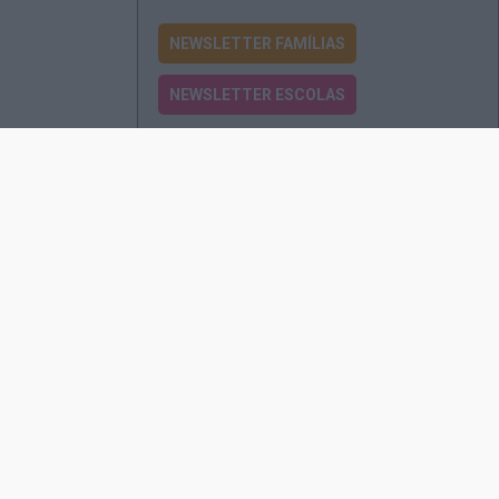
NEWSLETTER FAMÍLIAS
NEWSLETTER ESCOLAS
Passatempos
Produtos e Serviços
Assinatura
Edições Revista EO