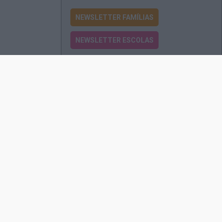
NEWSLETTER FAMÍLIAS
NEWSLETTER ESCOLAS
Passatempos
Produtos e Serviços
Assinatura
Edições Revista EO