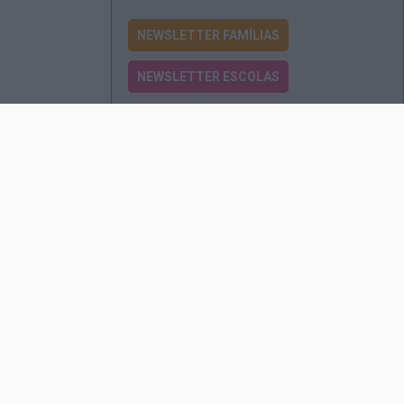
NEWSLETTER FAMÍLIAS
NEWSLETTER ESCOLAS
Passatempos
Produtos e Serviços
Assinatura
Edições Revista EO