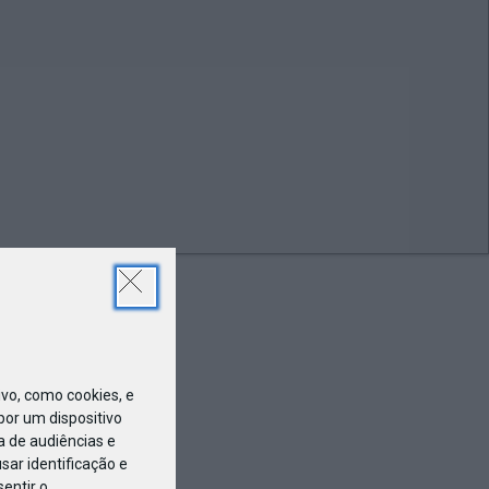
MAR
07
ar’23
o, como cookies, e
or um dispositivo
a de audiências e
ar identificação e
entir o