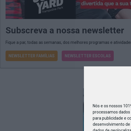
Subscreva a nossa newsletter
Fique a par, todas as semanas, dos melhores programas e atividad
NEWSLETTER FAMÍLIAS
NEWSLETTER ESCOLAS
BS_V
Nós e os nossos 10
processamos dados p
para publicidade e c
desenvolvimento de 
dados de geolocaliza