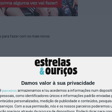
es para fazer com os mais novos
isita-de-estudo-jumpyard-m
Damos valor à sua privacidade
19
parceiros
armazenamos e/ou acedemos a informações num dispositiv
essoais, como identificadores únicos e informações padrão enviadas p
onteúdos personalizados, medição de publicidade e conteúdos, pesquis
serviços.
Com a sua permissão, nós e os nossos parceiros poderemos us
ção precisos através da procura de dispositivos. Poderá clicar para cons