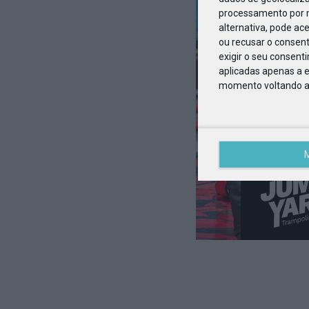
processamento por n
alternativa, pode ac
ou recusar o consen
exigir o seu consent
aplicadas apenas a e
momento voltando a e