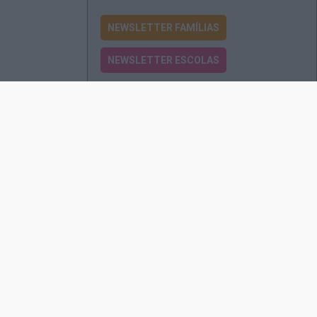
NEWSLETTER FAMÍLIAS
NEWSLETTER ESCOLAS
Passatempos
Produtos e Serviços
Assinatura
Edições Revista EO