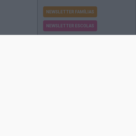
NEWSLETTER FAMÍLIAS
NEWSLETTER ESCOLAS
Passatempos
Produtos e Serviços
Assinatura
Edições Revista EO