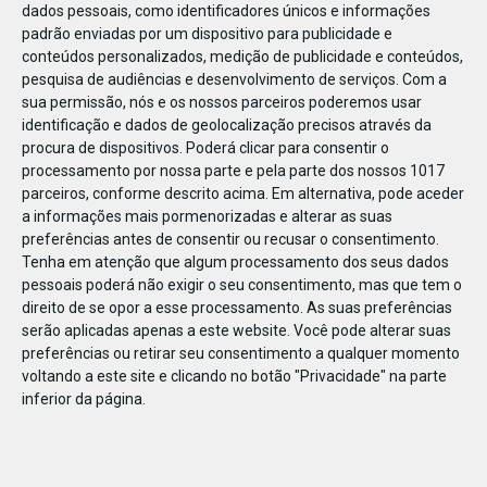
dados pessoais, como identificadores únicos e informações
padrão enviadas por um dispositivo para publicidade e
conteúdos personalizados, medição de publicidade e conteúdos,
pesquisa de audiências e desenvolvimento de serviços.
Com a
sua permissão, nós e os nossos parceiros poderemos usar
DEZ
14
identificação e dados de geolocalização precisos através da
procura de dispositivos. Poderá clicar para consentir o
processamento por nossa parte e pela parte dos nossos 1017
parceiros, conforme descrito acima. Em alternativa, pode aceder
botão trio da serra1_Prancheta 1_Prancheta
a informações mais pormenorizadas e alterar as suas
preferências antes de consentir ou recusar o consentimento.
1
Tenha em atenção que algum processamento dos seus dados
pessoais poderá não exigir o seu consentimento, mas que tem o
direito de se opor a esse processamento. As suas preferências
serão aplicadas apenas a este website. Você pode alterar suas
preferências ou retirar seu consentimento a qualquer momento
voltando a este site e clicando no botão "Privacidade" na parte
inferior da página.