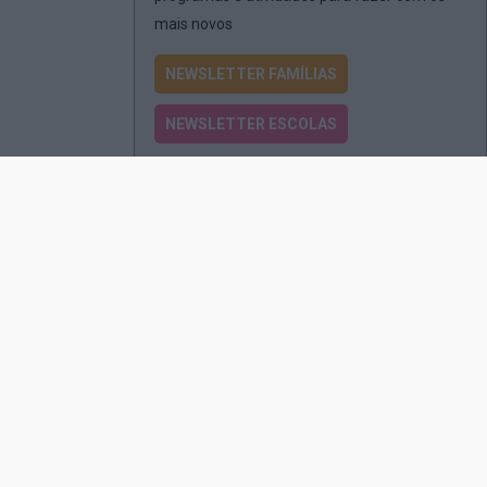
mais novos
NEWSLETTER FAMÍLIAS
NEWSLETTER ESCOLAS
Passatempos
Produtos e Serviços
Assinatura