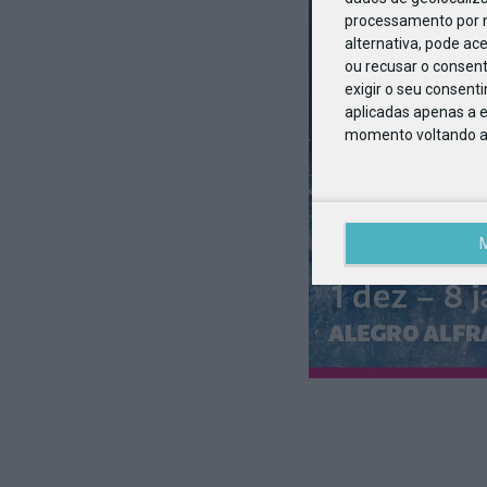
processamento por n
alternativa, pode ac
ou recusar o consen
exigir o seu consent
aplicadas apenas a e
momento voltando a e