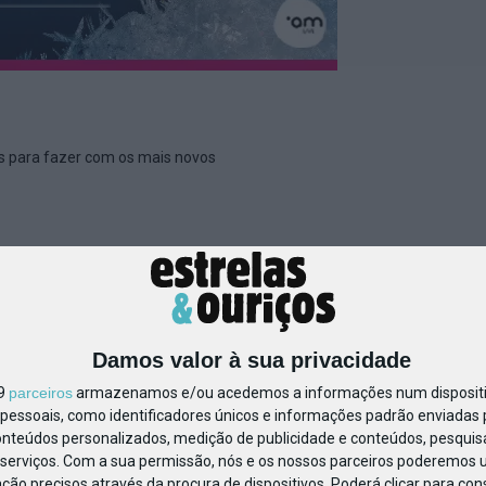
es para fazer com os mais novos
BS_Cinderela_no_gelo_alegr
Damos valor à sua privacidade
19
parceiros
armazenamos e/ou acedemos a informações num dispositiv
essoais, como identificadores únicos e informações padrão enviadas p
onteúdos personalizados, medição de publicidade e conteúdos, pesquis
serviços.
Com a sua permissão, nós e os nossos parceiros poderemos us
ção precisos através da procura de dispositivos. Poderá clicar para cons