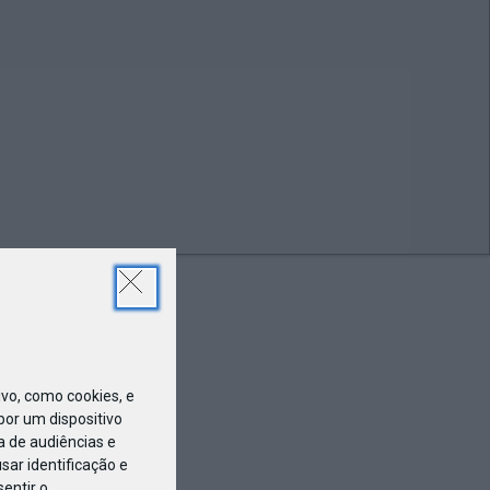
NOV
04
o
o, como cookies, e
or um dispositivo
a de audiências e
ar identificação e
entir o