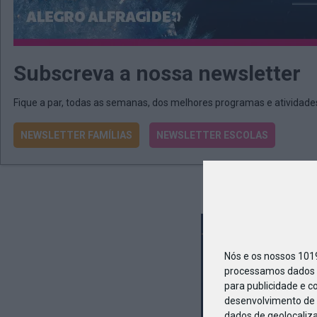
Subscreva a nossa newsletter
Fique a par, todas as semanas, dos melhores programas e atividad
NEWSLETTER FAMÍLIAS
NEWSLETTER ESCOLAS
Nós e os nossos 10
processamos dados p
para publicidade e c
desenvolvimento de 
dados de geolocaliza