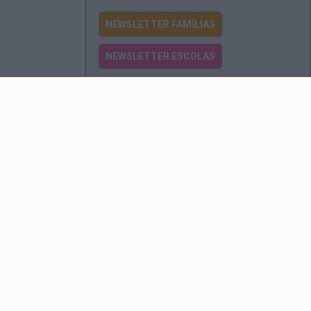
NEWSLETTER FAMÍLIAS
NEWSLETTER ESCOLAS
Passatempos
Produtos e Serviços
Assinatura
Edições Revista EO