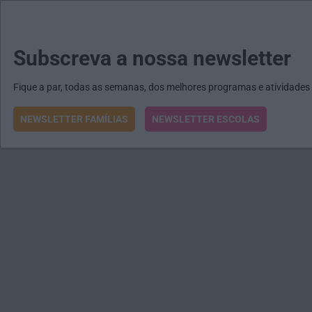
MENU
MAIL
JORNAIS
Revista E&O
Passe
arrow_drop_down
Subscreva a nossa newsletter
Fique a par, todas as semanas, dos melhores programas e atividades
NEWSLETTER FAMÍLIAS
NEWSLETTER ESCOLAS