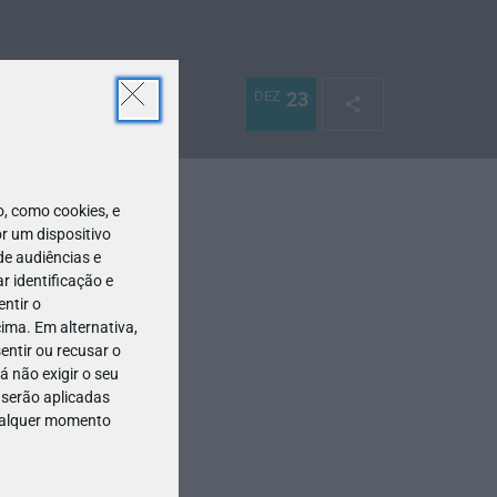
DEZ
23
 como cookies, e
r um dispositivo
de audiências e
 identificação e
ntir o
ima. Em alternativa,
entir ou recusar o
 não exigir o seu
 serão aplicadas
qualquer momento