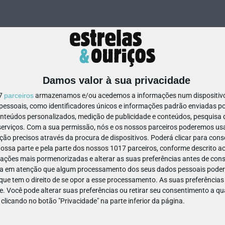
Damos valor à sua privacidade
17
parceiros
armazenamos e/ou acedemos a informações num dispositivo,
ssoais, como identificadores únicos e informações padrão enviadas po
880051752634731
onteúdos personalizados, medição de publicidade e conteúdos, pesquisa 
erviços.
Com a sua permissão, nós e os nossos parceiros poderemos usar
ão precisos através da procura de dispositivos. Poderá clicar para conse
ssa parte e pela parte dos nossos 1017 parceiros, conforme descrito ac
ações mais pormenorizadas e alterar as suas preferências antes de cons
a em atenção que algum processamento dos seus dados pessoais poderá
ue tem o direito de se opor a esse processamento. As suas preferências
e. Você pode alterar suas preferências ou retirar seu consentimento a 
e clicando no botão "Privacidade" na parte inferior da página.