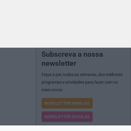
Subscreva a nossa
newsletter
Fique a par, todas as semanas, dos melhores
programas e atividades para fazer com os
mais novos
NEWSLETTER FAMÍLIAS
NEWSLETTER ESCOLAS