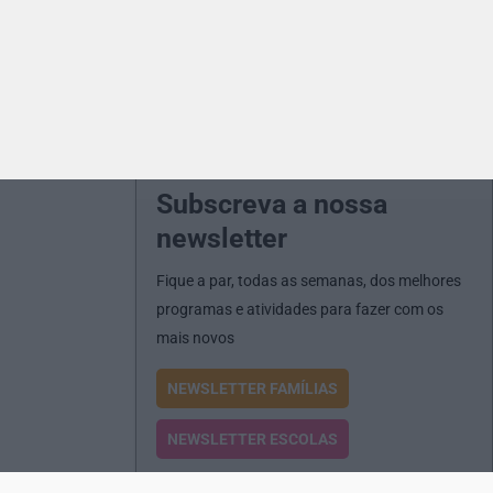
Subscreva a nossa
newsletter
Fique a par, todas as semanas, dos melhores
programas e atividades para fazer com os
mais novos
NEWSLETTER FAMÍLIAS
NEWSLETTER ESCOLAS